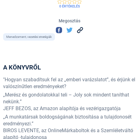
0 ÉRTÉKELÉS
Megosztás
Menedzsment, vezetési stratégiák
A KÖNYVRŐL
"Hogyan szabadítsuk fel az „emberi varázslatot”, és érjünk el
valószínűtlen eredményeket?
„Merész és gondolatokkal teli – Joly sok mindent taníthat
nekünk.”
JEFF BEZOS, az Amazon alapítója és vezérigazgatója
„A munkatársak boldogságának biztosítása a tulajdonosét
eredményezi.”
BIROS LEVENTE, az OnlineMárkaboltok és a Szemléletváltó
alapító -tulajdonosa