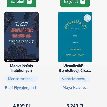
Ez jöhet
Ez jöhet
Megvalósítás
Vizualizáld! –
hatékonyan
Gondolkodj, érezz,
teljesíts úgy, mint a
Menedzsment, vezetési stratégiák
Menedzsment, vezetési str
legjobb 1%!
Maya Raichoora
Bent Flyvbjerg
+1
4 899 Ft
5 243 Ft