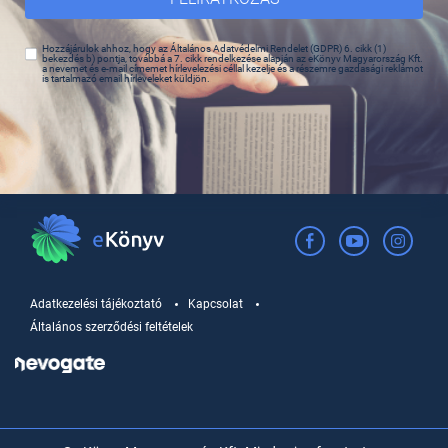
Hozzájárulok ahhoz, hogy az Általános Adatvédelmi Rendelet (GDPR) 6. cikk (1)
bekezdés b) pontja, továbbá a 7. cikk rendelkezése alapján az eKönyv Magyarország Kft.
a nevemet és e-mail címemet hírlevelezési céllal kezelje és a részemre gazdasági reklámot
is tartalmazó email hírleveleket küldjön.
Adatkezelési tájékoztató
Kapcsolat
Általános szerződési feltételek