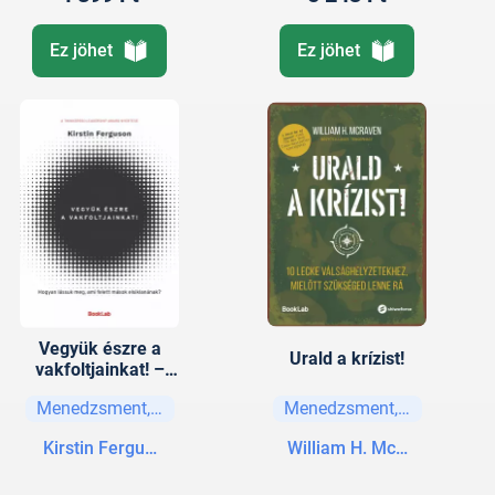
Ez jöhet
Ez jöhet
Vegyük észre a
Urald a krízist!
vakfoltjainkat! –
Hogyan lássuk
Menedzsment, vezetési stratégiák
Menedzsment, vezetési str
meg, ami felett
mások
Kirstin Ferguson
William H. McRaven
elsiklanának?