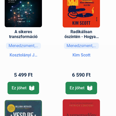
A sikeres
Radikálisan
transzformáció
őszintén - Hogyan
legyünk határozott,
Menedzsment, vezetési stratégiák
Menedzsment, vezetési str
mégis emberséges
vezetők
Kosztolányi János
Kim Scott
5 499 Ft
6 590 Ft
Ez jöhet
Ez jöhet