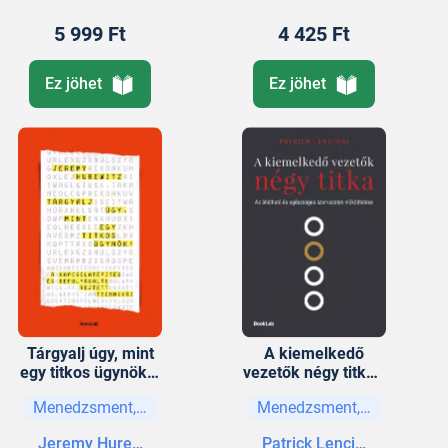
5 999 Ft
4 425 Ft
Ez jöhet
Ez jöhet
Tárgyalj úgy, mint
A kiemelkedő
egy titkos ügynök –
vezetők négy titka -
A kapcsolatépítés
Az átlátható és
Menedzsment, vezetési stratégiák
Menedzsment, vezetési str
és befolyásolás
egészséges
rejtett technikái
szervezetek
Jeremy Hurewitz
Patrick Lencioni