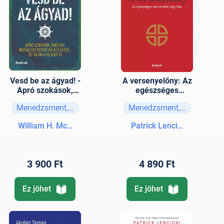
Vesd be az ágyad! -
A versenyelőny: Az
Apró szokások,
egészséges
amelyek
szervezetek négy
Menedzsment, vezetési stratégiák
Menedzsment, vezetési str
megváltoztathatják
titka
az életed… és talán
William H. McRaven
Patrick Lencioni
a világot is
3 900 Ft
4 890 Ft
Ez jöhet
Ez jöhet