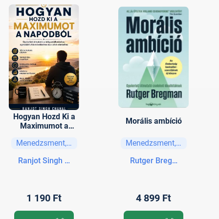
Hogyan Hozd Ki a
Morális ambíció
Maximumot a
Napodból
Menedzsment, vezetési stratégiák
Menedzsment, vezetési str
Ranjot Singh Chahal
Rutger Bregman
1 190 Ft
4 899 Ft