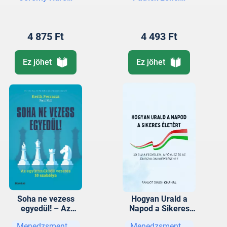
működtetése
4 875 Ft
4 493 Ft
Ez jöhet
Ez jöhet
Soha ne vezess
Hogyan Urald a
egyedül! – Az
Napod a Sikeres
együttműködő
életért
Menedzsment, vezetési stratégiák
Menedzsment, vezetési str