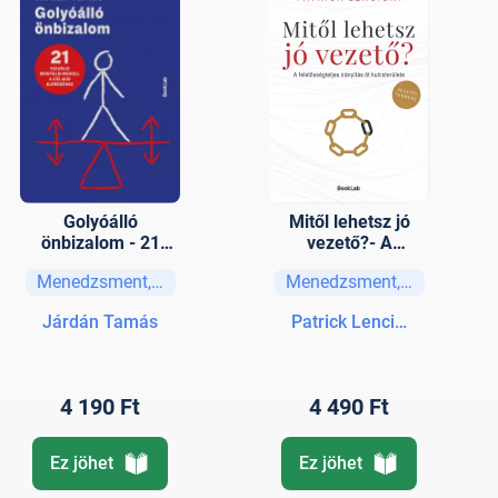
Golyóálló
Mitől lehetsz jó
önbizalom - 21
vezető?- A
vizuális mentális
felelősségteljes
Menedzsment, vezetési stratégiák
Menedzsment, vezetési str
modell a céljaid
irányítás öt
eléréséhez
kulcsterülete-
Járdán Tamás
Patrick Lencioni
Vezetői tanmese
4 190 Ft
4 490 Ft
Ez jöhet
Ez jöhet