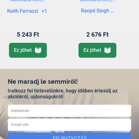
vezetés 10
szabálya
Ranjot Singh Chahal
Keith Ferrazzi
+1
5 243 Ft
2 676 Ft
Ez jöhet
Ez jöhet
Ne maradj le semmiről!
Iratkozz fel hírlevelünkre, hogy időben értesülj az
akciókról, ujdonságokról!
FELIRATKOZÁS