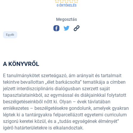
0 ÉRTÉKELÉS
Megosztás
Egyéb
A KÖNYVRŐL
E tanulmánykötet szerteágazó, ám arányait és tartalmait
tekintve bevallottan „élet barkácsolta” tematikája a címben
jelzett interdiszciplináris dialógusban szerzett saját
tapasztalatainkból, az egymással és diákjainkkal folytatott
beszélgetéseinkből nőtt ki. Olyan – évek távlatában
emlékezetes – beszélgetésekre gondolunk, amelyek gyakran
léptek ki a tantárgyakra felparcellázott egyetemi curriculum
szigorú keretei közül, és a „tudás egységének élményét”
ígérő határterületekre is elkalandoztak.