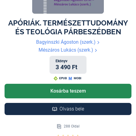
APÓRIÁK. TERMÉSZETTUDOMÁNY
ÉS TEOLÓGIA PÁRBESZÉDBEN
Bagyinszki Ágoston (szerk.)
Mészáros Lukács (szerk.)
Ekönyv
3 490 Ft
EPUB
MOBI
Kosárba teszem
Olvass bele
288 Oldal