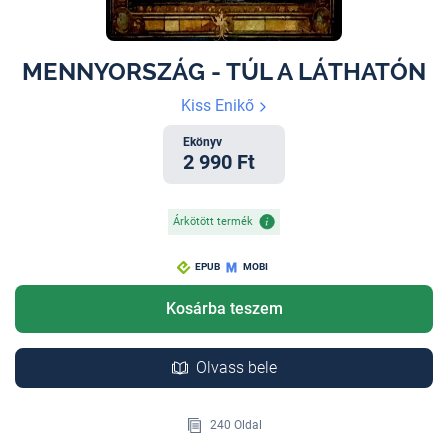
MENNYORSZÁG - TÚL A LÁTHATÓN
Kiss Enikő
Ekönyv
2 990 Ft
Árkötött termék
EPUB
MOBI
Kosárba teszem
Olvass bele
240 Oldal