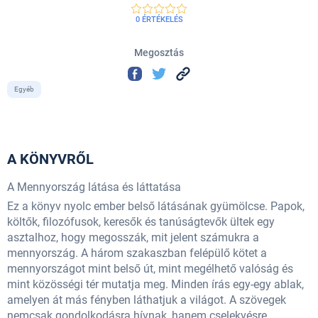
0 ÉRTÉKELÉS
Megosztás
Egyéb
A KÖNYVRŐL
A Mennyország látása és láttatása
Ez a könyv nyolc ember belső látásának gyümölcse. Papok,
költők, filozófusok, keresők és tanúságtevők ültek egy
asztalhoz, hogy megosszák, mit jelent számukra a
mennyország. A három szakaszban felépülő kötet a
mennyországot mint belső út, mint megélhető valóság és
mint közösségi tér mutatja meg. Minden írás egy-egy ablak,
amelyen át más fényben láthatjuk a világot. A szövegek
nemcsak gondolkodásra hívnak, hanem cselekvésre,