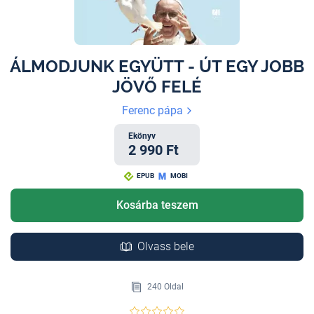
ÁLMODJUNK EGYÜTT - ÚT EGY JOBB
JÖVŐ FELÉ
Ferenc pápa
Ekönyv
2 990 Ft
EPUB
MOBI
Kosárba teszem
Olvass bele
240 Oldal