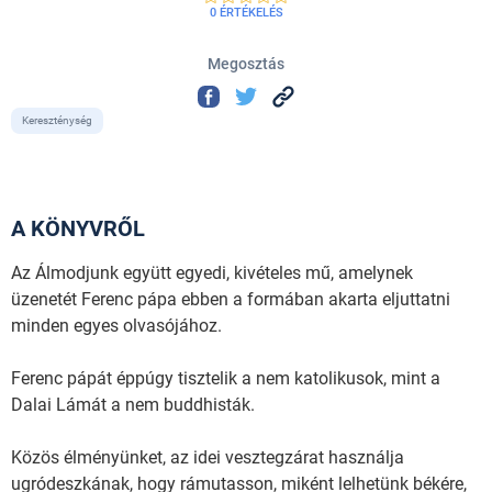
0 ÉRTÉKELÉS
Megosztás
Kereszténység
A KÖNYVRŐL
Az Álmodjunk együtt egyedi, kivételes mű, amelynek
üzenetét Ferenc pápa ebben a formában akarta eljuttatni
minden egyes olvasójához.
Ferenc pápát éppúgy tisztelik a nem katolikusok, mint a
Dalai Lámát a nem buddhisták.
Közös élményünket, az idei vesztegzárat használja
ugródeszkának, hogy rámutasson, miként lelhetünk békére,