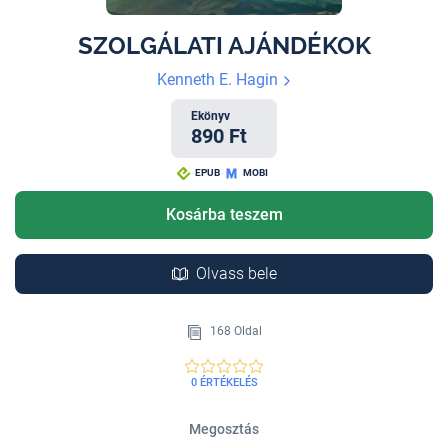
SZOLGÁLATI AJÁNDÉKOK
Kenneth E. Hagin
Ekönyv
890 Ft
EPUB
MOBI
Kosárba teszem
Olvass bele
168 Oldal
0 ÉRTÉKELÉS
Megosztás