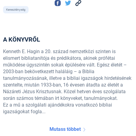
Kereszténység
A KÖNYVRŐL
Kenneth E. Hagin a 20. század nemzetközi szinten is
elismert bibliatanítója és prédikátora, akinek prófétai
működése úgyszintén sokak épülésére vált. Egész életét –
2003-ban bekövetkezett haláláig – a Biblia
tanulmányozásának, illetve a bibliai igazságok hirdetésének
szentelte, miután 1933-ban, 16 évesen átadta az életét a
Názáreti Jézus Krisztusnak. Közel hetven éves szolgálata
során számos témában írt könyveket, tanulmányokat.
Ez a mű a szolgálati ajándékokra vonatkozó bibliai
igazságokat fogla...
Mutass többet