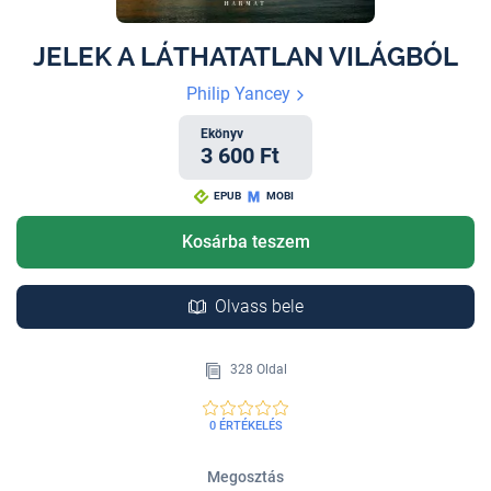
JELEK A LÁTHATATLAN VILÁGBÓL
Philip Yancey
Ekönyv
3 600 Ft
EPUB
MOBI
Kosárba teszem
Olvass bele
328 Oldal
0 ÉRTÉKELÉS
Megosztás