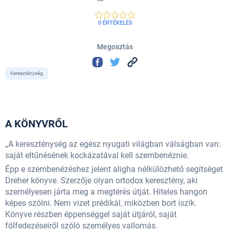
0 ÉRTÉKELÉS
Megosztás
Kereszténység
A KÖNYVRŐL
„A kereszténység az egész nyugati világban válságban van:
saját eltűnésének kockázatával kell szembenéznie.
Épp e szembenézéshez jelent aligha nélkülözhető segítséget
Dreher könyve. Szerzője olyan ortodox keresztény, aki
személyesen járta meg a megtérés útját. Hiteles hangon
képes szólni. Nem vizet prédikál, miközben bort iszik.
Könyve részben éppenséggel saját útjáról, saját
fölfedezéseiről szóló személyes vallomás.