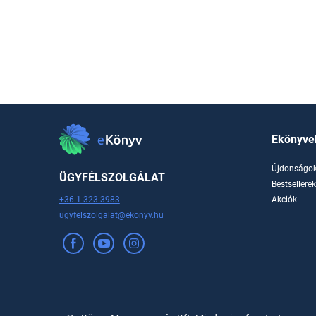
Ekönyve
Újdonságo
ÜGYFÉLSZOLGÁLAT
Bestsellere
+36-1-323-3983
Akciók
ugyfelszolgalat@ekonyv.hu