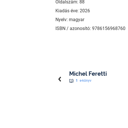
Oldalszám: 88
Kiadás éve: 2026
Nyelv: magyar
ISBN / azonosító: 9786156968760
Michel Feretti
1
e-könyv