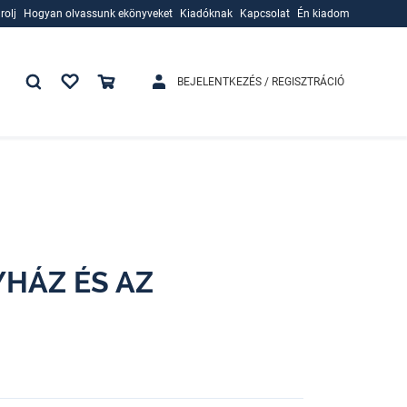
rolj
Hogyan olvassunk ekönyveket
Kiadóknak
Kapcsolat
Én kiadom
rolj
Hogyan olvassunk ekönyveket
Kiadóknak
BEJELENTKEZÉS / REGISZTRÁCIÓ
YHÁZ ÉS AZ