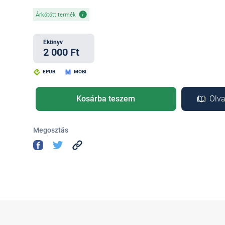
Árkötött termék
Ekönyv
2 000 Ft
EPUB
MOBI
Kosárba teszem
Olva
Megosztás