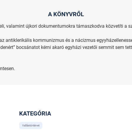
A KÖNYVRŐL
eli, valamint újkori dokumentumokra támaszkodva közvetíti a s
az antiklerikális kommunizmus és a nácizmus egyyházellenesség
denért” bocsánatot kérni akaró egyházi vezetői semmit sem tett
ntesen.
KATEGÓRIA
Vallástörténet