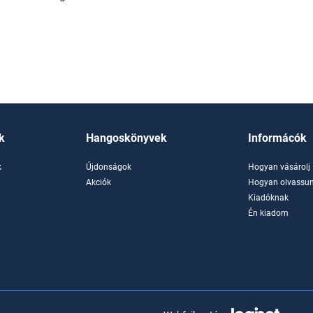
k
Hangoskönyvek
Informácók
k
Újdonságok
Hogyan vásárolj
k
Akciók
Hogyan olvassun
Kiadóknak
Én kiadom