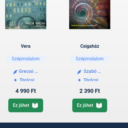
Vera
Csigaház
Szépirodalom
Szépirodalom
Grecsó Krisztián
Szabó Magda
Törőcsik Franciska
Törőcsik Franciska
4 990 Ft
2 390 Ft
Ez jöhet
Ez jöhet