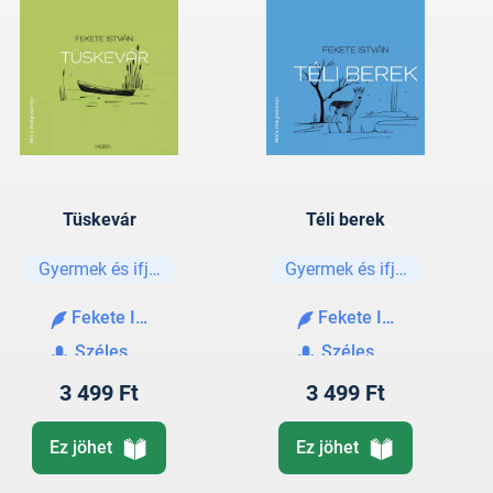
Tüskevár
Téli berek
Gyermek és ifjúsági
Gyermek és ifjúsági
Fekete István
Fekete István
Széles Tamás
Széles Tamás
3 499 Ft
3 499 Ft
Ez jöhet
Ez jöhet