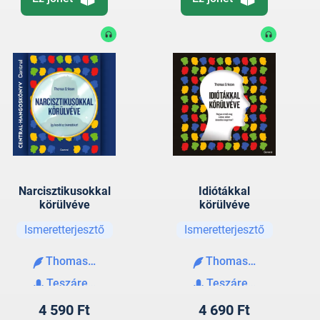
Narcisztikusokkal
Idiótákkal
körülvéve
körülvéve
Ismeretterjesztő
Ismeretterjesztő
Thomas Erikson
Thomas Erikson
Teszárek Csaba
Teszárek Csaba
4 590 Ft
4 690 Ft