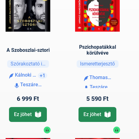
Pszichopatákkal
A Szoboszlai-sztori
körülvéve
Szórakoztató irodalom
Ismeretterjesztő
Kálnoki Kis Attila
+1
Thomas Erikson
Teszárek Csaba
Teszárek Csaba
6 999 Ft
5 590 Ft
Ez jöhet
Ez jöhet