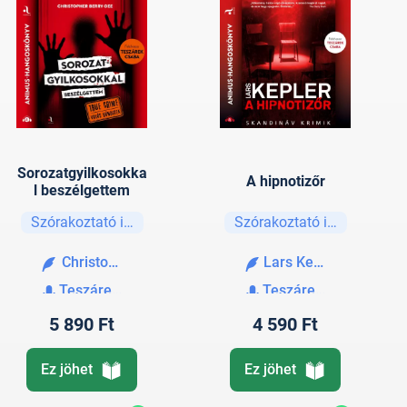
Sorozatgyilkosokka
A hipnotizőr
l beszélgettem
Szórakoztató irodalom
Szórakoztató irodalom
Christopher Berry-Dee
Lars Kepler
Teszárek Csaba
Teszárek Csaba
5 890 Ft
4 590 Ft
Ez jöhet
Ez jöhet