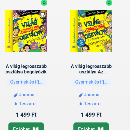
A világ legrosszabb
A világ legrosszabb
osztálya begolyózik
osztálya Az
Univerzum
Gyermek és ifjúsági
Gyermek és ifjúsági
Császárkirálya lesz
Joanna Nadin
Joanna Nadin
Teszárek Csaba
Teszárek Csaba
1 499 Ft
1 499 Ft
Ez jöhet
Ez jöhet