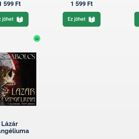
1 599 Ft
1 599 Ft
z jöhet
Ez jöhet
Lázár
angéliuma