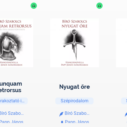
unquam
Nyugat őre
etrorsus
rakoztató irodalom
Szépirodalom
Bíró Szabolcs
Bíró Szabolcs
Papp János
Papp János