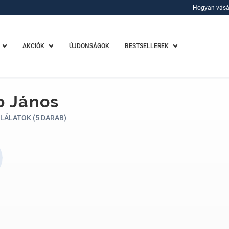
Hogyan vásá
Hogyan vásá
AKCIÓK
ÚJDONSÁGOK
BESTSELLEREK
p János
LÁLATOK (5 DARAB)