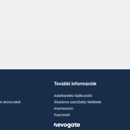
További információk
Adatkezelési tájékoztató
k ekönyveket
Általános szerződési feltételek
Impresszum
Kapcsolat