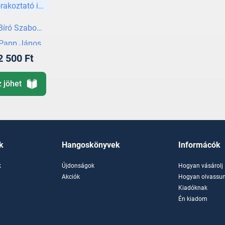
rakoztató irodalom
Bíró Szabolcs
Papp János
2 500 Ft
z jöhet
k
Hangoskönyvek
Informácók
k
Újdonságok
Hogyan vásárolj
k
Akciók
Hogyan olvassun
Kiadóknak
Én kiadom