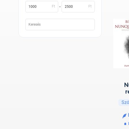
-
Ft
Ft
N
r
Szó