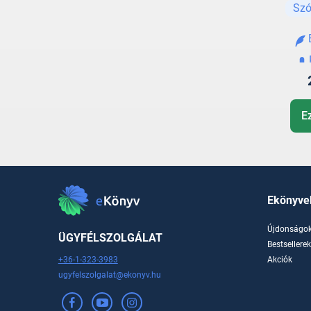
Szó
E
Ekönyve
Újdonságo
ÜGYFÉLSZOLGÁLAT
Bestsellere
+36-1-323-3983
Akciók
ugyfelszolgalat@ekonyv.hu