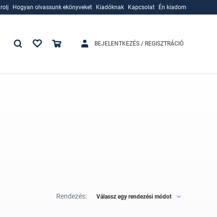
rolj
Hogyan olvassunk ekönyveket
Kiadóknak
Kapcsolat
Én kiadom
rolj
Hogyan olvassunk ekönyveket
Kiadóknak
BEJELENTKEZÉS / REGISZTRÁCIÓ
Rendezés:
Válassz egy rendezési módot