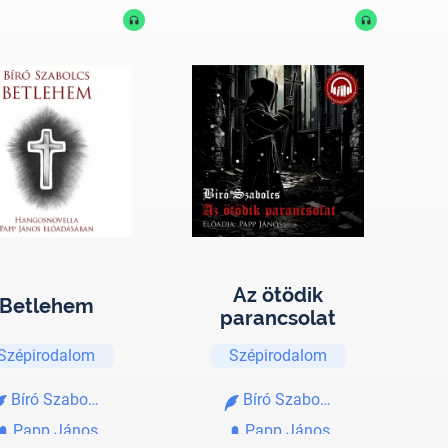
Az ötödik
Betlehem
parancsolat
Szépirodalom
Szépirodalom
Bíró Szabolcs
Bíró Szabolcs
Papp János
Papp János