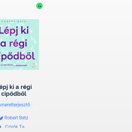
épj ki a régi
cipődből
smeretterjesztő
Robert Betz
Czirók Tamás