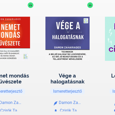
met mondás
Vége a
L
űvészete
halogatásnak
eretterjesztő
Ismeretterjesztő
I
Damon Zahariades
Damon Zahariades
Czirók Tamás
Czirók Tamás