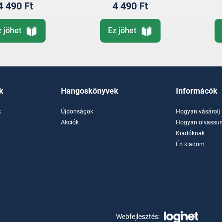
4 490 Ft
4 490 Ft
z jöhet
Ez jöhet
k
Hangoskönyvek
Informácók
k
Újdonságok
Hogyan vásárolj
k
Akciók
Hogyan olvassun
Kiadóknak
Én kiadom
Webfejlesztés: