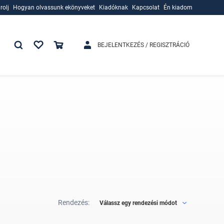
rolj
Hogyan olvassunk ekönyveket
Kiadóknak
Kapcsolat
Én kiadom
rolj
Hogyan olvassunk ekönyveket
Kiadóknak
BEJELENTKEZÉS / REGISZTRÁCIÓ
Rendezés:
Válassz egy rendezési módot