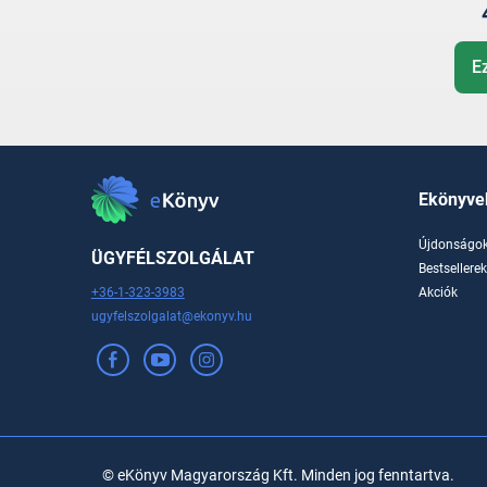
E
Ekönyve
Újdonságo
ÜGYFÉLSZOLGÁLAT
Bestsellere
+36-1-323-3983
Akciók
ugyfelszolgalat@ekonyv.hu
© eKönyv Magyarország Kft. Minden jog fenntartva.