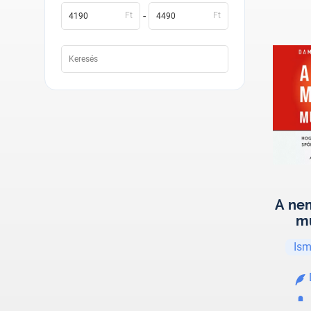
-
Ft
Ft
A ne
m
Ism