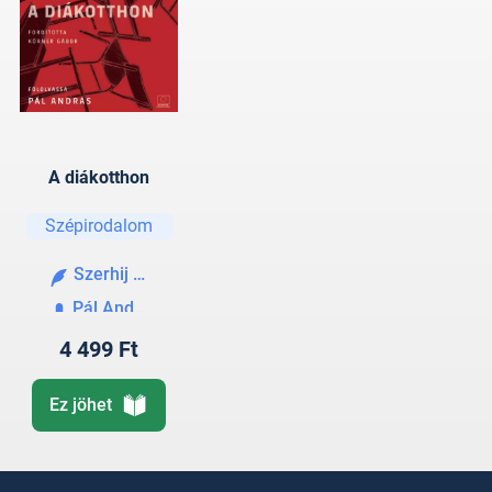
A diákotthon
Szépirodalom
Szerhij Zsadan
Pál András
4 499 Ft
Ez jöhet