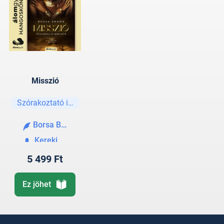
Misszió
Szórakoztató irodalom
Borsa Brown
Kereki Anna
5 499 Ft
Ez jöhet