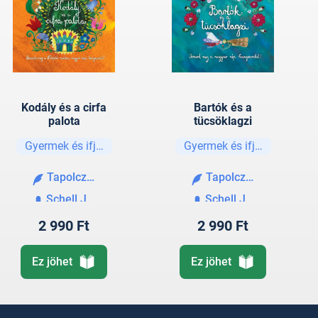
Kodály és a cirfa
Bartók és a
palota
tücsöklagzi
Gyermek és ifjúsági
Gyermek és ifjúsági
Tapolczai-Zsuráfszky Lilla
Tapolczai-Zsuráfszky 
Schell Judit
Schell Judit
2 990 Ft
2 990 Ft
Ez jöhet
Ez jöhet