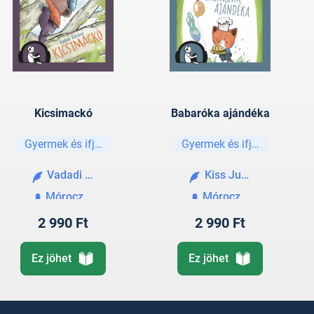
Kicsimackó
Babaróka ajándéka
Gyermek és ifjúsági
Gyermek és ifjúsági
Vadadi Adrienn
Kiss Judit Ágnes
Mórocz Adrienn
Mórocz Adrienn
2 990 Ft
2 990 Ft
Ez jöhet
Ez jöhet