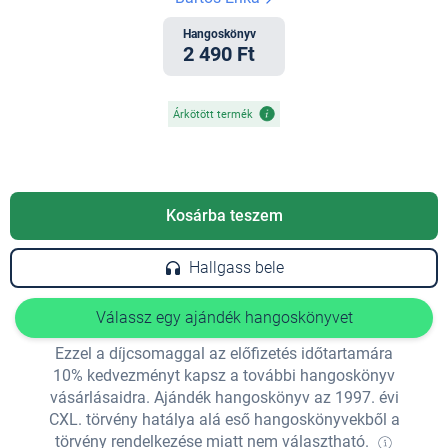
Hangoskönyv
2 490 Ft
Árkötött termék
Kosárba teszem
Hallgass bele
Válassz egy ajándék hangoskönyvet
Ezzel a díjcsomaggal az előfizetés időtartamára
10% kedvezményt kapsz a további hangoskönyv
vásárlásaidra. Ajándék hangoskönyv az 1997. évi
CXL. törvény hatálya alá eső hangoskönyvekből a
törvény rendelkezése miatt nem választható.