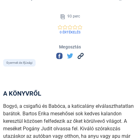
93 perc
0 ÉRTÉKELÉS
Megosztás
Gyermek és ifjúsági
A KÖNYVRŐL
Bogyó, a csigafiú és Babóca, a katicalány elválaszthatatlan
barátok. Bartos Erika mesehősei sok kedves kalandon
keresztül közösen felfedezik az őket körülvevő világot. A
meséket Pogány Judit olvassa fel. Kiváló szórakozás
utazáskor az autóban vagy otthon, ha anyu vagy apu már