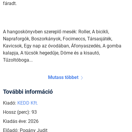
fáradt.
A hangoskönyvben szereplő mesék: Roller, A bicikli,
Napraforgók, Boszorkányok, Focimeccs, Társasjáték,
Kavicsok, Egy nap az óvodában, Áfonyaszedés, A gomba
kalapja, A tücsök hegedűje, Döme és a kisautó,
Tűzoltóboga...
Mutass többet
További információ
Kiadó:
KEDD Kft.
Hossz (perc): 93
Kiadás éve: 2026
Előadó: Pogány Judit