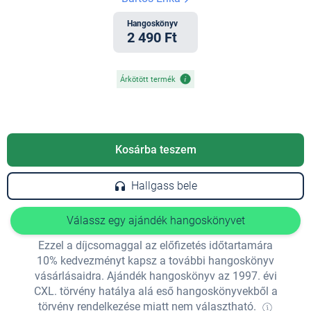
Hangoskönyv
2 490 Ft
Árkötött termék
Kosárba teszem
Hallgass bele
Válassz egy ajándék hangoskönyvet
Ezzel a díjcsomaggal az előfizetés időtartamára
10% kedvezményt kapsz a további hangoskönyv
vásárlásaidra. Ajándék hangoskönyv az 1997. évi
CXL. törvény hatálya alá eső hangoskönyvekből a
törvény rendelkezése miatt nem választható.