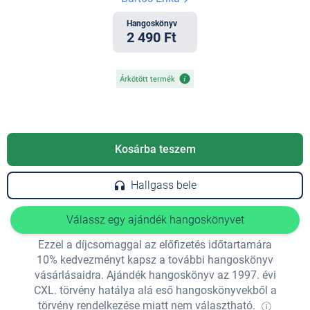
Hangoskönyv
2 490 Ft
Árkötött termék
Kosárba teszem
Hallgass bele
Válassz egy ajándék hangoskönyvet
Ezzel a díjcsomaggal az előfizetés időtartamára
10% kedvezményt kapsz a további hangoskönyv
vásárlásaidra. Ajándék hangoskönyv az 1997. évi
CXL. törvény hatálya alá eső hangoskönyvekből a
törvény rendelkezése miatt nem választható.