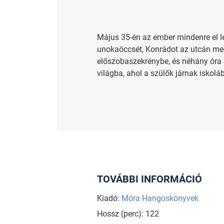
Május 35-én az ember mindenre el l
unokaöccsét, Konrádot az utcán megs
előszobaszekrénybe, és néhány óra m
világba, ahol a szülők járnak iskolá
TOVÁBBI INFORMÁCIÓ
Kiadó:
Móra Hangoskönyvek
Hossz (perc): 122