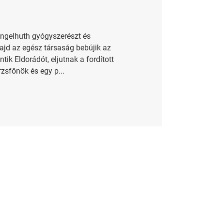
ingelhuth gyógyszerészt és
ajd az egész társaság bebújik az
k Eldorádót, eljutnak a fordított
rzsfőnök és egy p...