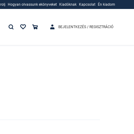
rolj
Hogyan olvassunk ekönyveket
Kiadóknak
Kapcsolat
Én kiadom
rolj
Hogyan olvassunk ekönyveket
Kiadóknak
BEJELENTKEZÉS / REGISZTRÁCIÓ