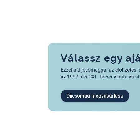
Válassz egy a
Ezzel a díjcsomaggal az előfizeté
az 1997. évi CXL. törvény hatálya 
Díjcsomag megvásárlása