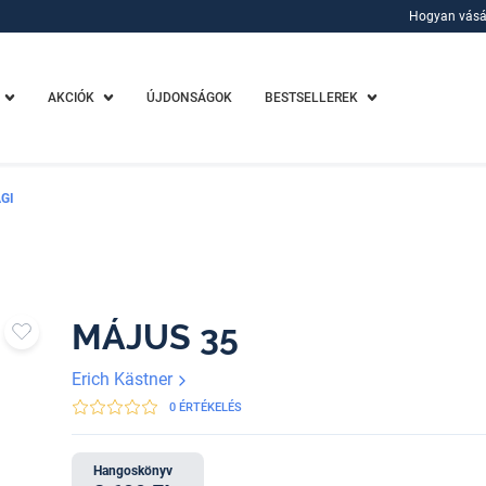
Hogyan vásá
Hogyan vásá
AKCIÓK
ÚJDONSÁGOK
BESTSELLEREK
GI
MÁJUS 35
Erich Kästner
0 ÉRTÉKELÉS
Hangoskönyv