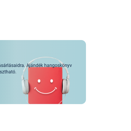
ásárlásaidra. Ajándék hangoskönyv
sztható.