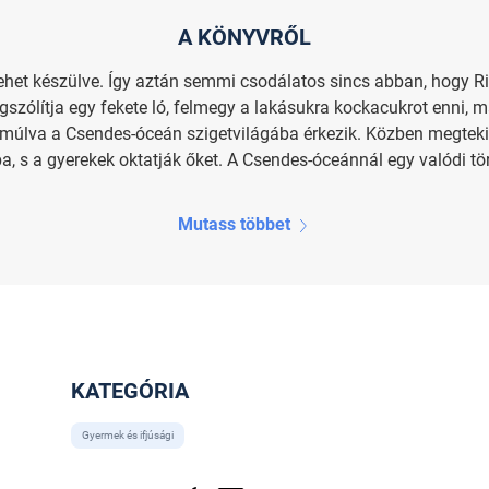
A KÖNYVRŐL
ehet készülve. Így aztán semmi csodálatos sincs abban, hogy R
zólítja egy fekete ló, felmegy a lakásukra kockacukrot enni, m
úlva a Csendes-óceán szigetvilágába érkezik. Közben megtekinti
ba, s a gyerekek oktatják őket. A Csendes-óceánnál egy valódi tö
Mutass többet
KATEGÓRIA
Gyermek és ifjúsági