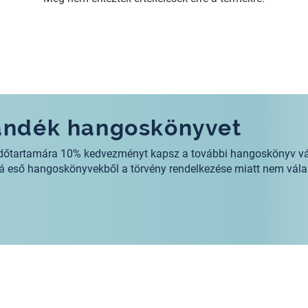
jándék hangoskönyvet
s időtartamára 10% kedvezményt kapsz a további hangoskönyv v
alá eső hangoskönyvekből a törvény rendelkezése miatt nem vála