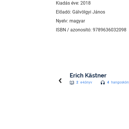
Kiadás éve: 2018
Előadó: Gálvölgyi János
Nyelv: magyar
ISBN / azonosító: 9789636032098
Erich Kästner
4
hangoskön
2
e-könyv