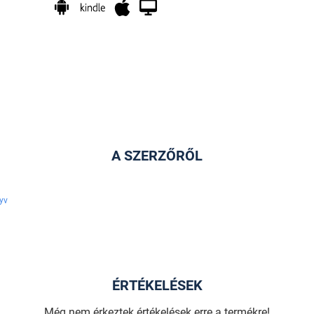
A SZERZŐRŐL
yv
ÉRTÉKELÉSEK
Még nem érkeztek értékelések erre a termékre!