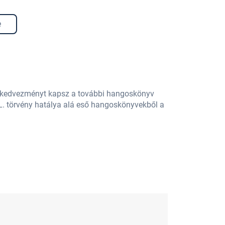
e
% kedvezményt kapsz a további hangoskönyv
L. törvény hatálya alá eső hangoskönyvekből a