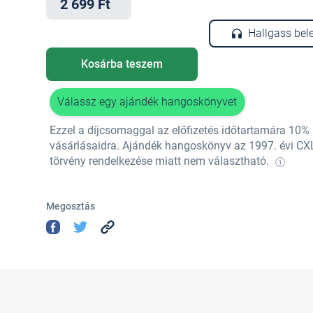
2 699 Ft
Hallgass bel
Kosárba teszem
Válassz egy ajándék hangoskönyvet
Ezzel a díjcsomaggal az előfizetés időtartamára 10
vásárlásaidra. Ajándék hangoskönyv az 1997. évi CX
törvény rendelkezése miatt nem választható.
Megosztás