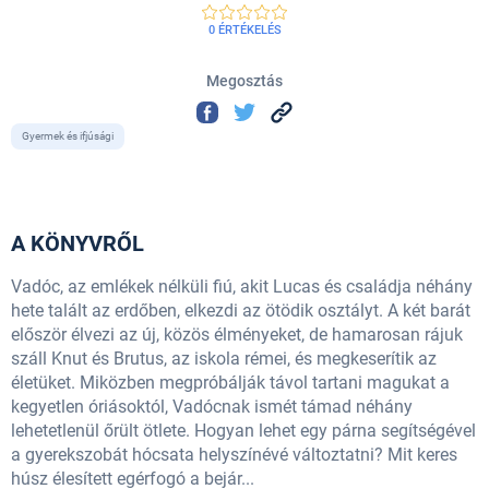
0 ÉRTÉKELÉS
Megosztás
Gyermek és ifjúsági
A KÖNYVRŐL
Vadóc, az emlékek nélküli fiú, akit Lucas és családja néhány
hete talált az erdőben, elkezdi az ötödik osztályt. A két barát
először élvezi az új, közös élményeket, de hamarosan rájuk
száll Knut és Brutus, az iskola rémei, és megkeserítik az
életüket. Miközben megpróbálják távol tartani magukat a
kegyetlen óriásoktól, Vadócnak ismét támad néhány
lehetetlenül őrült ötlete. Hogyan lehet egy párna segítségével
a gyerekszobát hócsata helyszínévé változtatni? Mit keres
húsz élesített egérfogó a bejár...