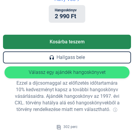
Hangoskönyv
2 990 Ft
Kosárba teszem
Hallgass bele
Válassz egy ajándék hangoskönyvet
Ezzel a díjcsomaggal az előfizetés időtartamára
10% kedvezményt kapsz a további hangoskönyv
vásárlásaidra. Ajándék hangoskönyv az 1997. évi
CXL. törvény hatálya alá eső hangoskönyvekből a
törvény rendelkezése miatt nem választható.
302 perc