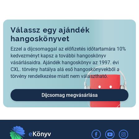
Válassz egy ajándék
hangoskönyvet
Ezzel a díjcsomaggal az előfizetés időtartamára 10%
kedvezményt kapsz a további hangoskönyv
vásárlásaidra. Ajándék hangoskönyv az 1997. évi
CXL. törvény hatálya alá eső hangoskönyvekből a
törvény rendelkezése miatt nem választható.
Díjcsomag megvásárlása