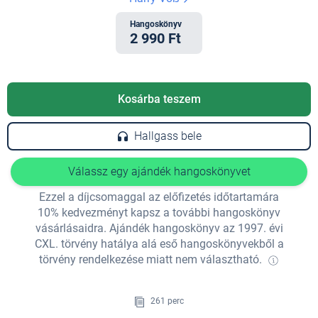
Hangoskönyv
2 990 Ft
Kosárba teszem
Hallgass bele
Válassz egy ajándék hangoskönyvet
Ezzel a díjcsomaggal az előfizetés időtartamára
10% kedvezményt kapsz a további hangoskönyv
vásárlásaidra. Ajándék hangoskönyv az 1997. évi
CXL. törvény hatálya alá eső hangoskönyvekből a
törvény rendelkezése miatt nem választható.
261 perc