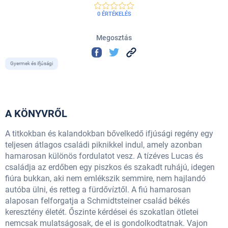
0 ÉRTÉKELÉS
Megosztás
Gyermek és ifjúsági
A KÖNYVRŐL
A titkokban és kalandokban bővelkedő ifjúsági regény egy
teljesen átlagos családi piknikkel indul, amely azonban
hamarosan különös fordulatot vesz. A tízéves Lucas és
családja az erdőben egy piszkos és szakadt ruhájú, idegen
fiúra bukkan, aki nem emlékszik semmire, nem hajlandó
autóba ülni, és retteg a fürdővíztől. A fiú hamarosan
alaposan felforgatja a Schmidtsteiner család békés
keresztény életét. Őszinte kérdései és szokatlan ötletei
nemcsak mulatságosak, de el is gondolkodtatnak. Vajon