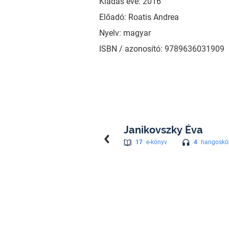
Kiadás éve: 2016
Előadó: Roatis Andrea
Nyelv: magyar
ISBN / azonosító: 9789636031909
Janikovszky Éva
4
hangoskö
17
e-könyv