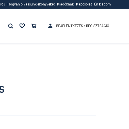
rolj
Hogyan olvassunk ekönyveket
Kiadóknak
Kapcsolat
Én kiadom
rolj
Hogyan olvassunk ekönyveket
Kiadóknak
BEJELENTKEZÉS / REGISZTRÁCIÓ
S