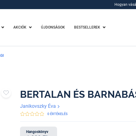
Hogyan vásá
Hogyan vásá
AKCIÓK
ÚJDONSÁGOK
BESTSELLEREK
GI
BERTALAN ÉS BARNABÁ
Janikovszky Éva
0 ÉRTÉKELÉS
Hangoskönyv