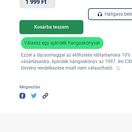
1 999 Ft
Hallgass bel
Kosárba teszem
Válassz egy ajándék hangoskönyvet
Ezzel a díjcsomaggal az előfizetés időtartamára 10
vásárlásaidra. Ajándék hangoskönyv az 1997. évi CX
törvény rendelkezése miatt nem választható.
Megosztás