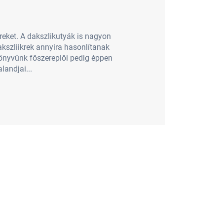
reket. A dakszlikutyák is nagyon
akszliikrek annyira hasonlítanak
Könyvünk főszereplői pedig éppen
landjai...