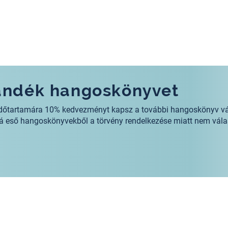
jándék hangoskönyvet
s időtartamára 10% kedvezményt kapsz a további hangoskönyv v
alá eső hangoskönyvekből a törvény rendelkezése miatt nem vála