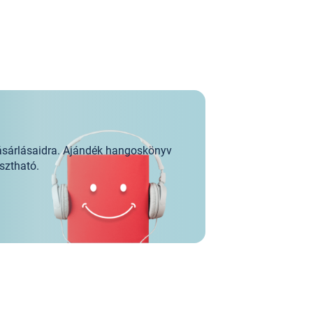
ásárlásaidra. Ajándék hangoskönyv
sztható.