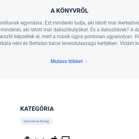
A KÖNYVRŐL
nlítanak egymásra. Ezt mindenki tudja, aki látott már ikertestvé
mindenki, aki látott már dakszlikutyákat. És a dakszliikrek? A d
akszlit képzeltek el, mert a másik úgyis pontosan ugyanolyan. 
rbála néni és Bertalan bácsi levendulaszagú kertjében. Vidám ka
Mutass többet
KATEGÓRIA
Gyermek és ifjúsági