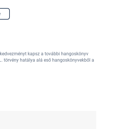
e
% kedvezményt kapsz a további hangoskönyv
L. törvény hatálya alá eső hangoskönyvekből a