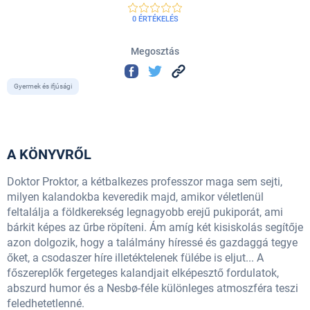
0 ÉRTÉKELÉS
Megosztás
Gyermek és ifjúsági
A KÖNYVRŐL
Doktor Proktor, a kétbalkezes professzor maga sem sejti,
milyen kalandokba keveredik majd, amikor véletlenül
feltalálja a földkerekség legnagyobb erejű pukiporát, ami
bárkit képes az űrbe röpíteni. Ám amíg két kisiskolás segítője
azon dolgozik, hogy a találmány híressé és gazdaggá tegye
őket, a csodaszer híre illetéktelenek fülébe is eljut... A
főszereplők fergeteges kalandjait elképesztő fordulatok,
abszurd humor és a Nesbø-féle különleges atmoszféra teszi
feledhetetlenné.