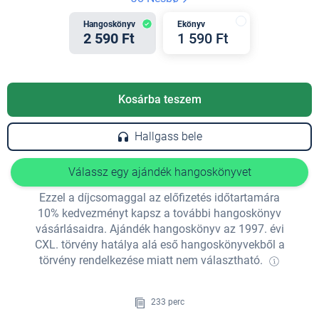
Hangoskönyv
Ekönyv
2 590 Ft
1 590 Ft
Kosárba teszem
Hallgass bele
Válassz egy ajándék hangoskönyvet
Ezzel a díjcsomaggal az előfizetés időtartamára
10% kedvezményt kapsz a további hangoskönyv
vásárlásaidra. Ajándék hangoskönyv az 1997. évi
CXL. törvény hatálya alá eső hangoskönyvekből a
törvény rendelkezése miatt nem választható.
233 perc