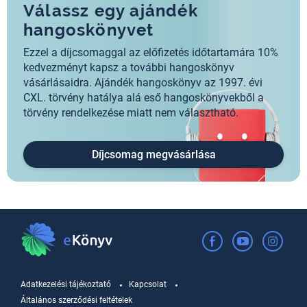
Válassz egy ajándék
hangoskönyvet
Ezzel a díjcsomaggal az előfizetés időtartamára 10%
kedvezményt kapsz a további hangoskönyv
vásárlásaidra. Ajándék hangoskönyv az 1997. évi
CXL. törvény hatálya alá eső hangoskönyvekből a
törvény rendelkezése miatt nem választható.
Díjcsomag megvásárlása
Adatkezelési tájékoztató
Kapcsolat
Általános szerződési feltételek