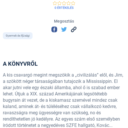
0 ÉRTÉKELÉS
Megosztás
Gyermek és ifjúsági
A KÖNYVRŐL
A kis csavargó megint megszökik a „civilizálás” elől, és Jim,
a szökött néger társaságában tutajozik a Mississippin. El
akar jutni vele egy északi államba, ahol ő is szabad ember
lehet. Útjuk a XIX. század Amerikájának legsötétebb
bugyrain át vezet, de a kiskamasz szemével mindez csak
kaland, aminek át- és túléléséhez csak vállalkozó kedvre,
ravaszságra meg ügyességre van szükség, no és
rendíthetetlen jó kedélyre. Az egyes szám első személyben
íródott történetet a negyedéves SZFE hallgató, Kovác...