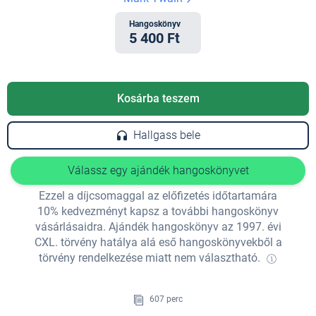
Hangoskönyv
5 400 Ft
Kosárba teszem
Hallgass bele
Válassz egy ajándék hangoskönyvet
Ezzel a díjcsomaggal az előfizetés időtartamára
10% kedvezményt kapsz a további hangoskönyv
vásárlásaidra. Ajándék hangoskönyv az 1997. évi
CXL. törvény hatálya alá eső hangoskönyvekből a
törvény rendelkezése miatt nem választható.
607 perc