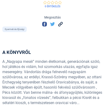
0 ÉRTÉKELÉS
Megosztás
Gyermek és ifjúsági
A KÖNYVRŐL
A „Nagyapa meséi” minden életkornak, generációnak szóló,
hol játékos és vidám, hol szomorkás utazás, egyfajta igaz
meseregény. Vándorlás drága felnevelő nagyapám
szülővárosa, az erdélyi, Krassó-Szörény megyében, az ottani
Érchegység tenyerében fészkelő Oravicabánya, és saját, a
Mecsek völgyében épült, hasonló fekvésű szülővárosom ,
Pécs között. Van benne málna- és áfonyagyűjtés, különleges
kisvasút és „fonatos vízesés”, felbukkan a pécsi Kisrét és a
sétatéri kioszk, s természetesen oravicai váro...