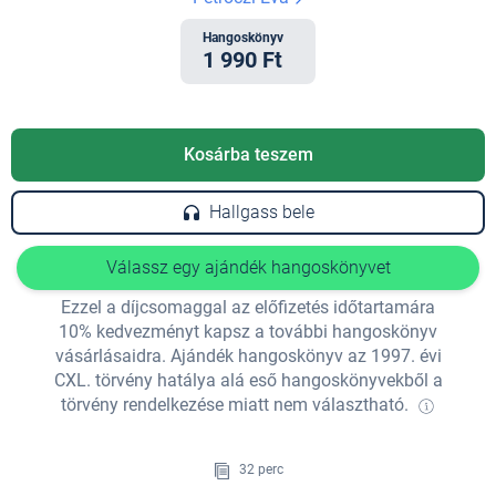
Hangoskönyv
1 990 Ft
Kosárba teszem
Hallgass bele
Válassz egy ajándék hangoskönyvet
Ezzel a díjcsomaggal az előfizetés időtartamára
10% kedvezményt kapsz a további hangoskönyv
vásárlásaidra. Ajándék hangoskönyv az 1997. évi
CXL. törvény hatálya alá eső hangoskönyvekből a
törvény rendelkezése miatt nem választható.
32 perc