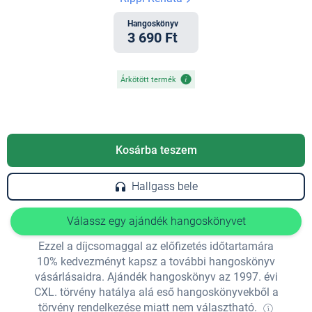
Hangoskönyv
3 690 Ft
Árkötött termék
Kosárba teszem
Hallgass bele
Válassz egy ajándék hangoskönyvet
Ezzel a díjcsomaggal az előfizetés időtartamára
10% kedvezményt kapsz a további hangoskönyv
vásárlásaidra. Ajándék hangoskönyv az 1997. évi
CXL. törvény hatálya alá eső hangoskönyvekből a
törvény rendelkezése miatt nem választható.