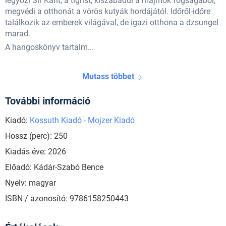
legyőzi Sir Kánt, a tigrist, kiszabadul a majmok fogságából,
megvédi a otthonát a vörös kutyák hordájától. Időről-időre
találkozik az emberek világával, de igazi otthona a dzsungel
marad.
A hangoskönyv tartalm...
Mutass többet
További információ
Kiadó:
Kossuth Kiadó - Mojzer Kiadó
Hossz (perc): 250
Kiadás éve: 2026
Előadó: Kádár-Szabó Bence
Nyelv: magyar
ISBN / azonosító: 9786158250443