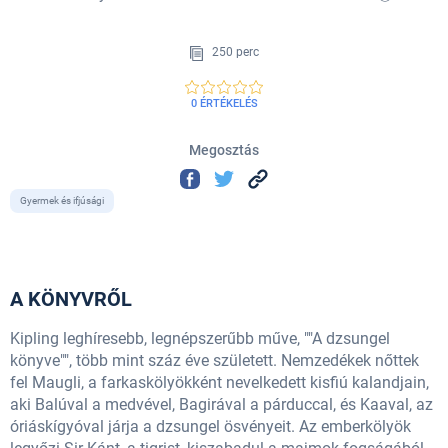
250 perc
0 ÉRTÉKELÉS
Megosztás
Gyermek és ifjúsági
A KÖNYVRŐL
Kipling leghíresebb, legnépszerűbb műve, ""A dzsungel
könyve"", több mint száz éve született. Nemzedékek nőttek
fel Maugli, a farkaskölyökként nevelkedett kisfiú kalandjain,
aki Balúval a medvével, Bagirával a párduccal, és Kaaval, az
óriáskígyóval járja a dzsungel ösvényeit. Az emberkölyök