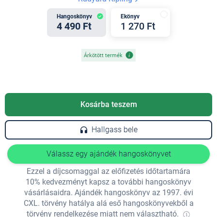
Hangoskönyv
Ekönyv
4 490 Ft
1 270 Ft
Árkötött termék
Kosárba teszem
Hallgass bele
Válassz egy ajándék hangoskönyvet
Ezzel a díjcsomaggal az előfizetés időtartamára
10% kedvezményt kapsz a további hangoskönyv
vásárlásaidra. Ajándék hangoskönyv az 1997. évi
CXL. törvény hatálya alá eső hangoskönyvekből a
törvény rendelkezése miatt nem választható.