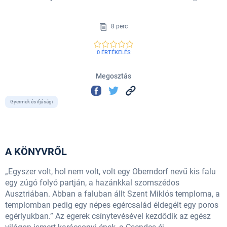
8 perc
0 ÉRTÉKELÉS
Megosztás
Gyermek és ifjúsági
A KÖNYVRŐL
„Egyszer volt, hol nem volt, volt egy Oberndorf nevű kis falu
egy zúgó folyó partján, a hazánkkal szomszédos
Ausztriában. Abban a faluban állt Szent Miklós temploma, a
templomban pedig egy népes egércsalád éldegélt egy poros
egérlyukban.” Az egerek csínytevésével kezdődik az egész