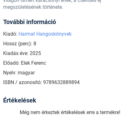
világon ismert karácsonyi ének, a Csendes éj
megszületésének története.
További információ
Kiadó:
Harmat Hangoskönyvek
Hossz (perc): 8
Kiadás éve: 2025
Előadó: Elek Ferenc
Nyelv: magyar
ISBN / azonosító: 9789632889894
Értékelések
Még nem érkeztek értékelések erre a termékre!