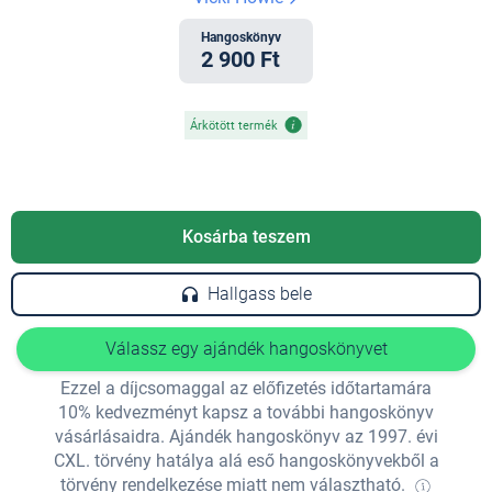
Hangoskönyv
2 900 Ft
Árkötött termék
Kosárba teszem
Hallgass bele
Válassz egy ajándék hangoskönyvet
Ezzel a díjcsomaggal az előfizetés időtartamára
10% kedvezményt kapsz a további hangoskönyv
vásárlásaidra. Ajándék hangoskönyv az 1997. évi
CXL. törvény hatálya alá eső hangoskönyvekből a
törvény rendelkezése miatt nem választható.