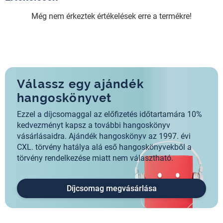
Még nem érkeztek értékelések erre a termékre!
Válassz egy ajándék
hangoskönyvet
Ezzel a díjcsomaggal az előfizetés időtartamára 10%
kedvezményt kapsz a további hangoskönyv
vásárlásaidra. Ajándék hangoskönyv az 1997. évi
CXL. törvény hatálya alá eső hangoskönyvekből a
törvény rendelkezése miatt nem választható.
Díjcsomag megvásárlása