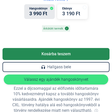
Hangoskönyv
Ekönyv
3 990 Ft
3 190 Ft
Árkötött termék
Kosárba teszem
Hallgass bele
Válassz egy ajándék hangoskönyvet
Ezzel a díjcsomaggal az előfizetés időtartamára
10% kedvezményt kapsz a további hangoskönyv
vásárlásaidra. Ajándék hangoskönyv az 1997. évi
CXL. törvény hatálya alá eső hangoskönyvekből a
törvény rendelkezése miatt nem választható.