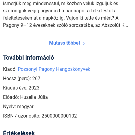
ismerjük meg mindenestül, miközben velük izguljuk és
szorongjuk végig ugyanazt a pár napot a felkeléstől a
feleltetéseken át a napköziig. Vajon ki tette és miért? A
Pagony 9–12 éveseknek szóló sorozatába, az Abszolút K...
Mutass többet
További információ
Kiadó:
Pozsonyi Pagony Hangoskönyvek
Hossz (perc): 267
Kiadás éve: 2023
Előadó: Huzella Júlia
Nyelv: magyar
ISBN / azonosító: 2500000000102
Értékelések