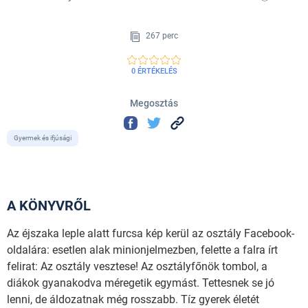
267 perc
0 ÉRTÉKELÉS
Megosztás
Gyermek és ifjúsági
A KÖNYVRŐL
Az éjszaka leple alatt furcsa kép kerül az osztály Facebook-
oldalára: esetlen alak minionjelmezben, felette a falra írt
felirat: Az osztály vesztese! Az osztályfőnök tombol, a
diákok gyanakodva méregetik egymást. Tettesnek se jó
lenni, de áldozatnak még rosszabb. Tíz gyerek életét