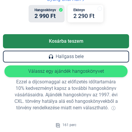
Hangoskönyv
Ekönyv
2 990 Ft
2 290 Ft
Kosárba teszem
Hallgass bele
Válassz egy ajándék hangoskönyvet
Ezzel a díjcsomaggal az előfizetés időtartamára
10% kedvezményt kapsz a további hangoskönyv
vásárlásaidra. Ajándék hangoskönyv az 1997. évi
CXL. törvény hatálya alá eső hangoskönyvekből a
törvény rendelkezése miatt nem választható.
161 perc