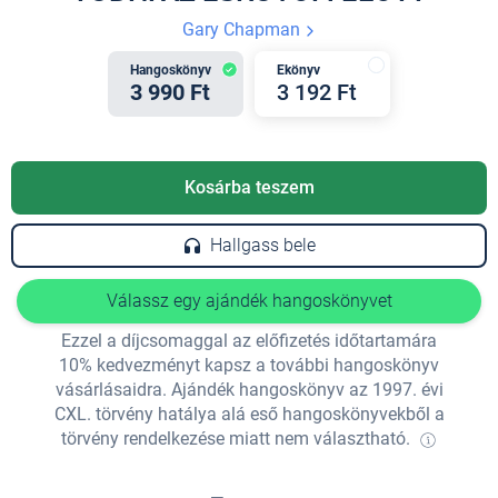
Gary Chapman
Hangoskönyv
Ekönyv
3 990 Ft
3 192 Ft
Kosárba teszem
Hallgass bele
Válassz egy ajándék hangoskönyvet
Ezzel a díjcsomaggal az előfizetés időtartamára
10% kedvezményt kapsz a további hangoskönyv
vásárlásaidra. Ajándék hangoskönyv az 1997. évi
CXL. törvény hatálya alá eső hangoskönyvekből a
törvény rendelkezése miatt nem választható.