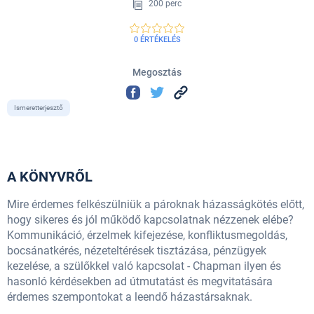
200 perc
0 ÉRTÉKELÉS
Megosztás
Ismeretterjesztő
A KÖNYVRŐL
Mire érdemes felkészülniük a pároknak házasságkötés előtt,
hogy sikeres és jól működő kapcsolatnak nézzenek elébe?
Kommunikáció, érzelmek kifejezése, konfliktusmegoldás,
bocsánatkérés, nézeteltérések tisztázása, pénzügyek
kezelése, a szülőkkel való kapcsolat - Chapman ilyen és
hasonló kérdésekben ad útmutatást és megvitatására
érdemes szempontokat a leendő házastársaknak.