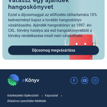
Válassz egy ajándék
hangoskönyvet
Ezzel a díjcsomaggal az előfizetés időtartamára 10%
kedvezményt kapsz a további hangoskönyv
vásárlásaidra. Ajándék hangoskönyv az 1997. évi
CXL. törvény hatálya alá eső hangoskönyvekből a
törvény rendelkezése miatt nem választható.
Díjcsomag megvásárlása
Adatkezelési tájékoztató
Kapcsolat
Általános szerződési feltételek