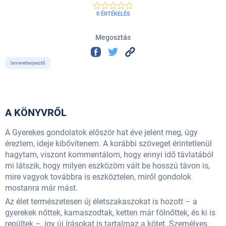
0 ÉRTÉKELÉS
Megosztás
Ismeretterjesztő
A KÖNYVRŐL
A Gyerekes gondolatok először hat éve jelent meg, úgy
éreztem, ideje kibővítenem. A korábbi szöveget érintetlenül
hagytam, viszont kommentálom, hogy ennyi idő távlatából
mi látszik, hogy milyen eszközöm vált be hosszú távon is,
mire vagyok továbbra is eszköztelen, miről gondolok
mostanra már mást.
Az élet természetesen új életszakaszokat is hozott – a
gyerekek nőttek, kamaszodtak, ketten már fölnőttek, és ki is
repültek –, így új írásokat is tartalmaz a kötet. Személyes