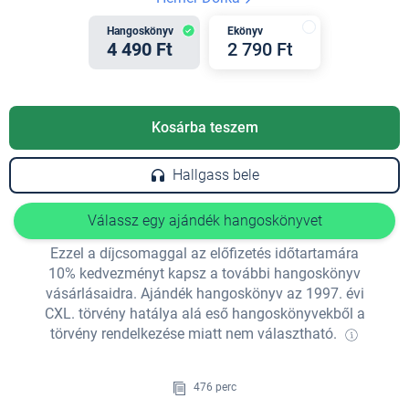
Hangoskönyv
Ekönyv
4 490 Ft
2 790 Ft
Kosárba teszem
Hallgass bele
Válassz egy ajándék hangoskönyvet
Ezzel a díjcsomaggal az előfizetés időtartamára
10% kedvezményt kapsz a további hangoskönyv
vásárlásaidra. Ajándék hangoskönyv az 1997. évi
CXL. törvény hatálya alá eső hangoskönyvekből a
törvény rendelkezése miatt nem választható.
476 perc