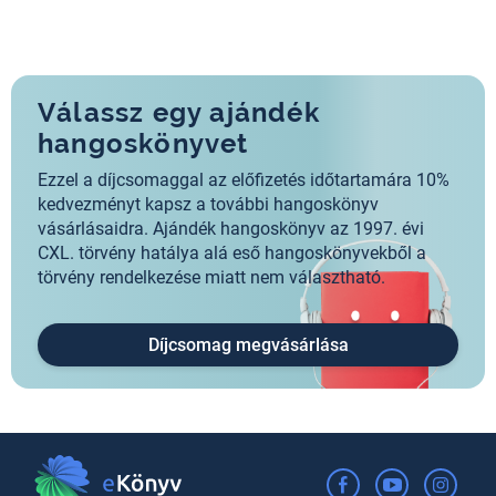
Válassz egy ajándék
hangoskönyvet
Ezzel a díjcsomaggal az előfizetés időtartamára 10%
kedvezményt kapsz a további hangoskönyv
vásárlásaidra. Ajándék hangoskönyv az 1997. évi
CXL. törvény hatálya alá eső hangoskönyvekből a
törvény rendelkezése miatt nem választható.
Díjcsomag megvásárlása