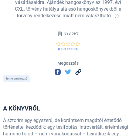
vásárlásaidra. Ajándék hangoskönyv az 1997. évi
CXL. törvény hatálya alá eső hangoskönyvekből a
törvény rendelkezése miatt nem választható.
398 perc
0 ÉRTÉKELÉS
Megosztás
Ismeretterjesztő
A KÖNYVRŐL
A sztorim egy egyszerű, de korántsem magától értetődő
történettel kezdődik: egy tesifóbiás, introvertált, értelmiségi
harminc fölött – némi vonakodással – beiratkozik egy