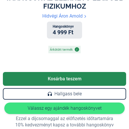
FIZIKUMHOZ
Hidvégi Áron Arnold
Hangoskönyv
4 999 Ft
Árkötött termék
Kosárba teszem
Hallgass bele
Válassz egy ajándék hangoskönyvet
Ezzel a díjcsomaggal az előfizetés időtartamára
10% kedvezményt kapsz a további hangoskönyv