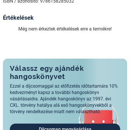
ISBN / azonosító: 9786158285032
Értékelések
Még nem érkeztek értékelések erre a termékre!
Válassz egy ajándék
hangoskönyvet
Ezzel a díjcsomaggal az előfizetés időtartamára 10%
kedvezményt kapsz a további hangoskönyv
vásárlásaidra. Ajándék hangoskönyv az 1997. évi
CXL. törvény hatálya alá eső hangoskönyvekből a
törvény rendelkezése miatt nem választható.
Díjcsomag megvásárlása