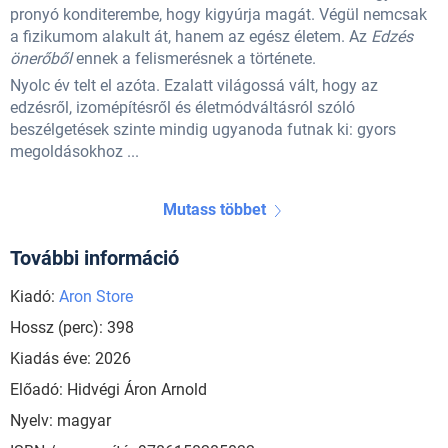
pronyó konditerembe, hogy kigyúrja magát. Végül nemcsak
a fizikumom alakult át, hanem az egész életem. Az
Edzés
önerőből
ennek a felismerésnek a története.
Nyolc év telt el azóta. Ezalatt világossá vált, hogy az
edzésről, izomépítésről és életmódváltásról szóló
beszélgetések szinte mindig ugyanoda futnak ki: gyors
megoldásokhoz ...
Mutass többet
További információ
Kiadó:
Aron Store
Hossz (perc): 398
Kiadás éve: 2026
Előadó: Hidvégi Áron Arnold
Nyelv: magyar