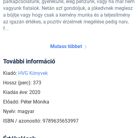
párkapcsolatunk, gyerekünk, elég pénzünk, vagy ha már nem
vagyunk fiatalok. Netán azt gondoljuk, a jókedvnek meglesz
a böjtje vagy hogy csak a kemény munka és a teljesítmény
az igazán értékes, a pozitív érzelmek megélése pedig naiv,
f...
Mutass többet
További információ
Kiadó:
HVG Könyvek
Hossz (perc): 373
Kiadás éve: 2020
Előadó: Péter Mónika
Nyelv: magyar
ISBN / azonosító: 9789635653997