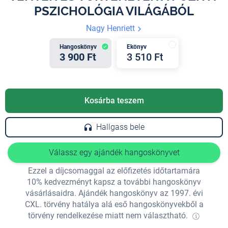
PSZICHOLÓGIA VILÁGÁBÓL
Nagy Henriett
Hangoskönyv
Ekönyv
3 900 Ft
3 510 Ft
Kosárba teszem
Hallgass bele
Válassz egy ajándék hangoskönyvet
Ezzel a díjcsomaggal az előfizetés időtartamára
10% kedvezményt kapsz a további hangoskönyv
vásárlásaidra. Ajándék hangoskönyv az 1997. évi
CXL. törvény hatálya alá eső hangoskönyvekből a
törvény rendelkezése miatt nem választható.