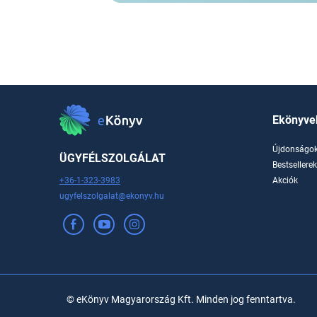
Ekönyve
Újdonságo
ÜGYFÉLSZOLGÁLAT
Bestsellere
+36-1-323-3983
Akciók
ugyfelszolgalat@ekonyv.hu
© eKönyv Magyarország Kft. Minden jog fenntartva.