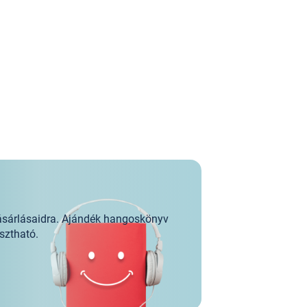
ásárlásaidra. Ajándék hangoskönyv
sztható.