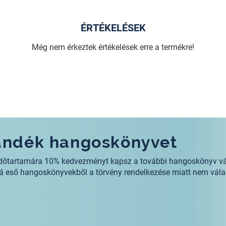
ÉRTÉKELÉSEK
Még nem érkeztek értékelések erre a termékre!
jándék hangoskönyvet
s időtartamára 10% kedvezményt kapsz a további hangoskönyv v
alá eső hangoskönyvekből a törvény rendelkezése miatt nem vála