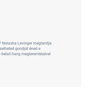
? Natasha Levinger megtanítja
selheted gondját éned e
ó belső hang megteremtésével