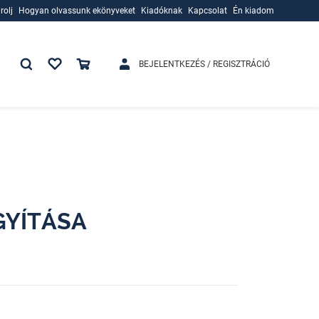
rolj
Hogyan olvassunk ekönyveket
Kiadóknak
Kapcsolat
Én kiadom
rolj
Hogyan olvassunk ekönyveket
Kiadóknak
BEJELENTKEZÉS / REGISZTRÁCIÓ
GYÍTÁSA