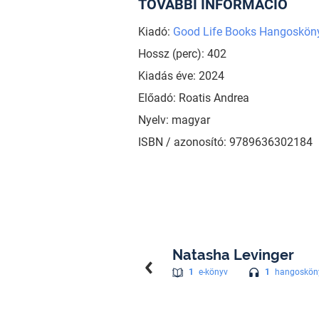
TOVÁBBI INFORMÁCIÓ
Kiadó:
Good Life Books Hangoskön
Hossz (perc): 402
Kiadás éve: 2024
Előadó: Roatis Andrea
Nyelv: magyar
ISBN / azonosító: 9789636302184
Natasha Levinger
1
hangoskön
1
e-könyv