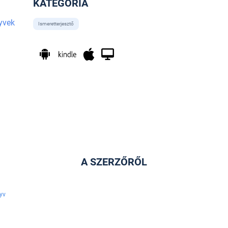
KATEGÓRIA
yvek
Ismeretterjesztő
A SZERZŐRŐL
yv