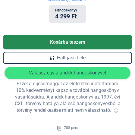
Hangoskönyv
4 299 Ft
Kosárba teszem
Hallgass bele
Válassz egy ajándék hangoskönyvet
Ezzel a díjcsomaggal az előfizetés időtartamára
10% kedvezményt kapsz a további hangoskönyv
vásárlásaidra. Ajándék hangoskönyv az 1997. évi
CXL. törvény hatálya alá eső hangoskönyvekből a
törvény rendelkezése miatt nem választható.
705 perc