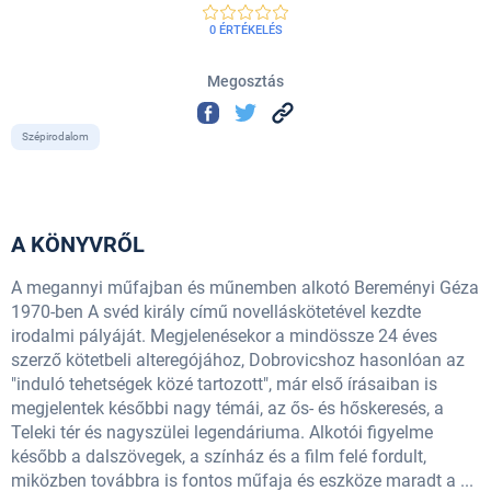
0 ÉRTÉKELÉS
Megosztás
Szépirodalom
A KÖNYVRŐL
A megannyi műfajban és műnemben alkotó Bereményi Géza
1970-ben A svéd király című novelláskötetével kezdte
irodalmi pályáját. Megjelenésekor a mindössze 24 éves
szerző kötetbeli alteregójához, Dobrovicshoz hasonlóan az
"induló tehetségek közé tartozott", már első írásaiban is
megjelentek későbbi nagy témái, az ős- és hőskeresés, a
Teleki tér és nagyszülei legendáriuma. Alkotói figyelme
később a dalszövegek, a színház és a film felé fordult,
miközben továbbra is fontos műfaja és eszköze maradt a ...