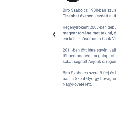
Bíró Szabolcs 1988-ban szüle
nekesként is bontogatta szárnyait.
Tizenhat évesen kezdett aktí
 témájának a középkort és a
Regényíróként 2007-ben debüt
zenegy éven keresztül aktívan
magyar történelmet tekinti
, 
énekelt, elsősorban a Csak V
i munkába is belekóstolt. 2014-ben
2011-ben jött létre egyéni vá
agyományőrző közösséget, mely
többedmagával megalapította
sokat segített Anjouk c. reg
atárokat nem igazán ismer. 2016-
Bíró Szabolcs szerető férj é
ték. 2017 nyarán Eger Kulturális
ban, a Szent György Lovagren
Nagykövete lett.