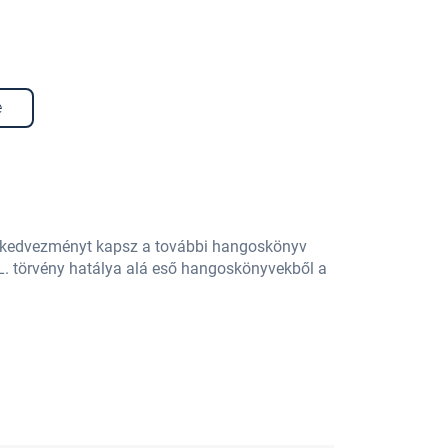
e
% kedvezményt kapsz a további hangoskönyv
L. törvény hatálya alá eső hangoskönyvekből a