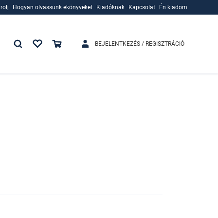
rolj
Hogyan olvassunk ekönyveket
Kiadóknak
Kapcsolat
Én kiadom
rolj
Hogyan olvassunk ekönyveket
Kiadóknak
BEJELENTKEZÉS / REGISZTRÁCIÓ