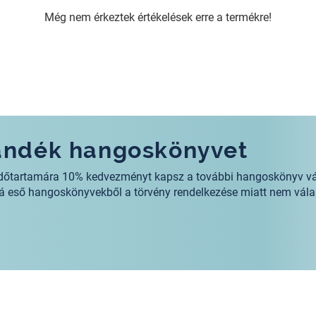
Még nem érkeztek értékelések erre a termékre!
jándék hangoskönyvet
s időtartamára 10% kedvezményt kapsz a további hangoskönyv v
alá eső hangoskönyvekből a törvény rendelkezése miatt nem vála