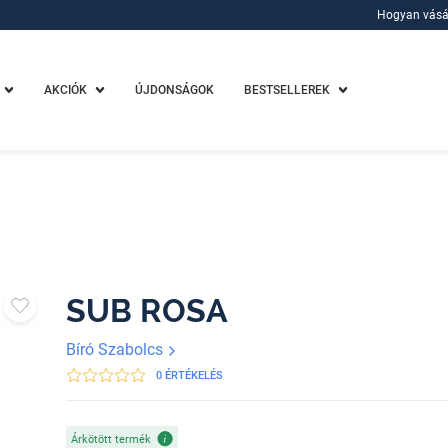
Hogyan vásá
Hogyan vásá
AKCIÓK
ÚJDONSÁGOK
BESTSELLEREK
SUB ROSA
Bíró Szabolcs
0 ÉRTÉKELÉS
Árkötött termék