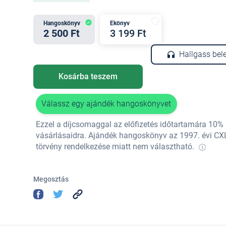
Hangoskönyv
Ekönyv
2 500 Ft
3 199 Ft
Hallgass bel
Kosárba teszem
Válassz egy ajándék hangoskönyvet
Ezzel a díjcsomaggal az előfizetés időtartamára 10
vásárlásaidra. Ajándék hangoskönyv az 1997. évi CX
törvény rendelkezése miatt nem választható.
Megosztás