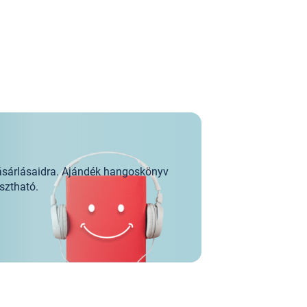
ásárlásaidra. Ajándék hangoskönyv
sztható.