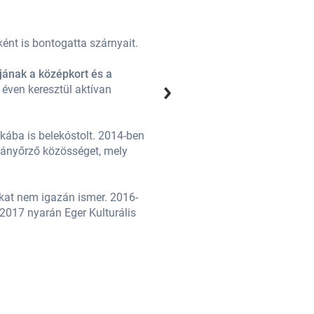
Bíró Szabolcs 1988-ban született 
ként is bontogatta szárnyait.
Tizenhat évesen kezdett aktív ku
jának a középkort és a
Regényíróként 2007-ben debütált á
 éven keresztül aktívan
magyar történelmet tekinti
, de id
énekelt, elsősorban a Csak Van ro
kába is belekóstolt. 2014-ben
2011-ben jött létre egyéni vállal
mányőrző közösséget, mely
többedmagával megalapította a Cs
sokat segített Anjouk c. regénys
kat nem igazán ismer. 2016-
Bíró Szabolcs szerető férj és bü
2017 nyarán Eger Kulturális
ban, a Szent György Lovagrend ala
Nagykövete lett.