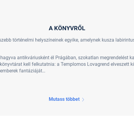
A KÖNYVRŐL
szebb történelmi helyszíneinek egyike, amelynek kusza labirint
trahagyva antikváriusként él Prágában, szokatlan megrendelést ka
önyvtárat kell felkutatnia: a Templomos Lovagrend elveszett kö
 emberek fantáziáját…
Mutass többet