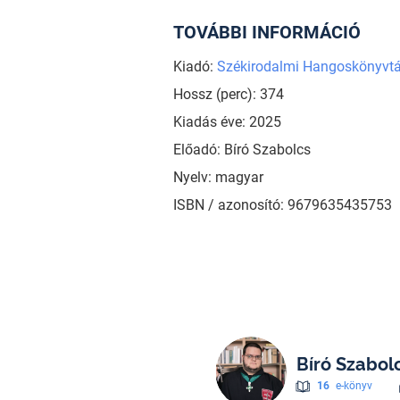
TOVÁBBI INFORMÁCIÓ
Kiadó:
Székirodalmi Hangoskönyvtá
Hossz (perc): 374
Kiadás éve: 2025
Előadó: Bíró Szabolcs
Nyelv: magyar
ISBN / azonosító: 9679635435753
Bíró Szabol
16
e-könyv