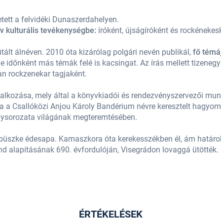
tett a felvidéki Dunaszerdahelyen.
v kulturális tevékenységbe:
íróként, újságíróként és rockénekes
ált álnéven. 2010 óta kizárólag polgári nevén publikál,
fő témá
de időnként más témák felé is kacsingat. Az írás mellett tizenegy
an rockzenekar tagjaként.
llalkozása, mely által a könyvkiadói és rendezvényszervezői mun
 a Csallóközi Anjou Károly Bandérium névre keresztelt hagyo
énysorozata világának megteremtésében.
s büszke édesapa. Kamaszkora óta kerekesszékben él, ám határo
d alapításának 690. évfordulóján, Visegrádon lovaggá ütötték. 
ÉRTÉKELÉSEK