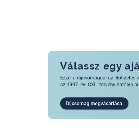
Válassz egy a
Ezzel a díjcsomaggal az előfizeté
az 1997. évi CXL. törvény hatálya 
Díjcsomag megvásárlása