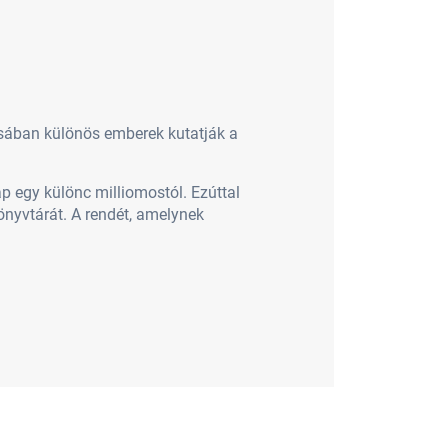
usában különös emberek kutatják a
p egy különc milliomostól. Ezúttal
nyvtárát. A rendét, amelynek