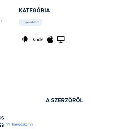
KATEGÓRIA
r
Szépirodalom
A SZERZŐRŐL
cs
11
hangoskönyv