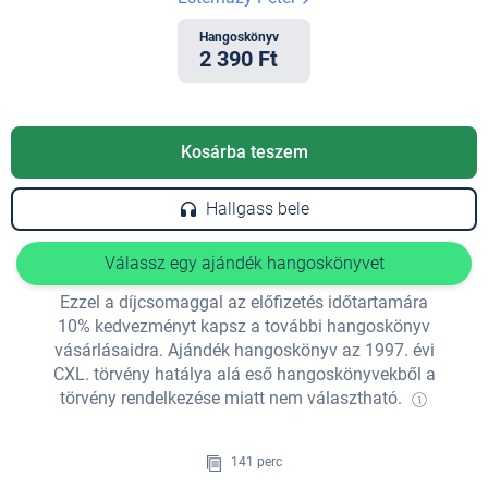
Hangoskönyv
2 390 Ft
Kosárba teszem
Hallgass bele
Válassz egy ajándék hangoskönyvet
Ezzel a díjcsomaggal az előfizetés időtartamára
10% kedvezményt kapsz a további hangoskönyv
vásárlásaidra. Ajándék hangoskönyv az 1997. évi
CXL. törvény hatálya alá eső hangoskönyvekből a
törvény rendelkezése miatt nem választható.
141 perc