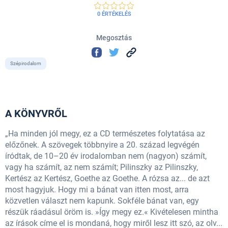
0 ÉRTÉKELÉS
Megosztás
Szépirodalom
A KÖNYVRŐL
„Ha minden jól megy, ez a CD természetes folytatása az
előzőnek. A szövegek többnyire a 20. század legvégén
íródtak, de 10–20 év irodalomban nem (nagyon) számít,
vagy ha számít, az nem számít; Pilinszky az Pilinszky,
Kertész az Kertész, Goethe az Goethe. A rózsa az... de azt
most hagyjuk. Hogy mi a bánat van itten most, arra
közvetlen választ nem kapunk. Sokféle bánat van, egy
részük ráadásul öröm is. »Így megy ez.« Kivételesen mintha
az írások címe el is mondaná, hogy miről lesz itt szó, az olv...