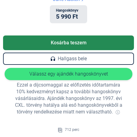
Hangoskönyv
5 990 Ft
Kosárba teszem
Hallgass bele
Válassz egy ajándék hangoskönyvet
Ezzel a díjcsomaggal az előfizetés időtartamára
10% kedvezményt kapsz a további hangoskönyv
vásárlásaidra. Ajándék hangoskönyv az 1997. évi
CXL. törvény hatálya alá eső hangoskönyvekből a
törvény rendelkezése miatt nem választható.
712 perc