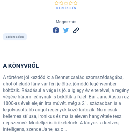
0 ÉRTÉKELÉS
Megosztás
Szépirodalom
A KÖNYVRŐL
A történet jól kezdődik: a Bennet család szomszédságába,
ahol öt eladó lány vár férj jelöltre, jómódú legényember
költözik. Ráadásul a vége is jó, alig egy év elteltével, a regény
végére három leánynak is bekötik a fejét. Bár Jane Austen az
1800-as évek elején írta művét, még a 21. században is a
legolvasottabb angol regények közé tartozik. Nem csak
kellemes stílusa, ironikus és ma is eleven hangvétele teszi
népszerűvé. Modelljei is örökéletűek. A lányok: a kedves,
intelligens, szende Jane, az o...