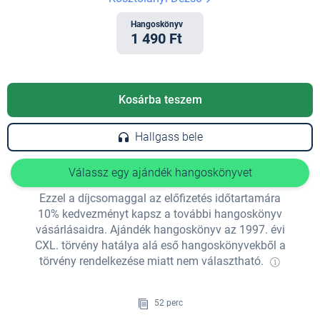
Hangoskönyv
1 490 Ft
Kosárba teszem
Hallgass bele
Válassz egy ajándék hangoskönyvet
Ezzel a díjcsomaggal az előfizetés időtartamára
10% kedvezményt kapsz a további hangoskönyv
vásárlásaidra. Ajándék hangoskönyv az 1997. évi
CXL. törvény hatálya alá eső hangoskönyvekből a
törvény rendelkezése miatt nem választható.
52 perc