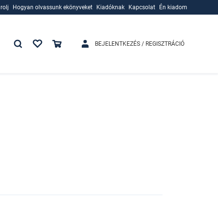
rolj
Hogyan olvassunk ekönyveket
Kiadóknak
Kapcsolat
Én kiadom
rolj
Hogyan olvassunk ekönyveket
Kiadóknak
BEJELENTKEZÉS / REGISZTRÁCIÓ