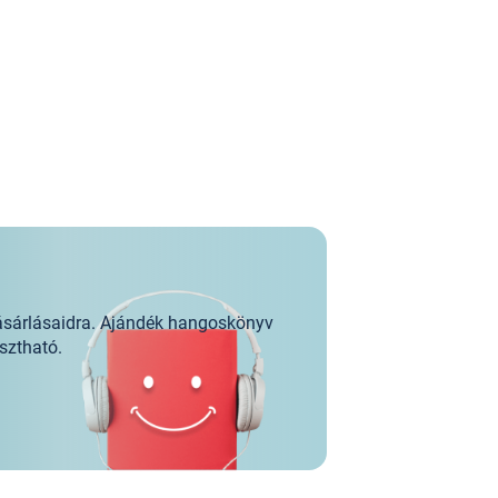
ásárlásaidra. Ajándék hangoskönyv
sztható.