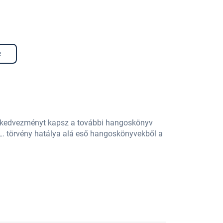
e
% kedvezményt kapsz a további hangoskönyv
L. törvény hatálya alá eső hangoskönyvekből a