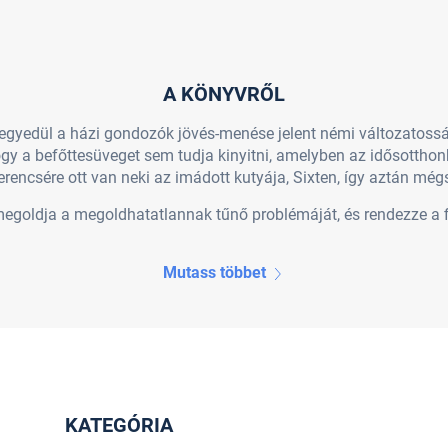
A KÖNYVRŐL
yedül a házi gondozók jövés-menése jelent némi változatosság
gy a befőttesüveget sem tudja kinyitni, amelyben az idősottho
. Szerencsére ott van neki az imádott kutyája, Sixten, így aztán 
megoldja a megoldhatatlannak tűnő problémáját, és rendezze a 
Mutass többet
KATEGÓRIA