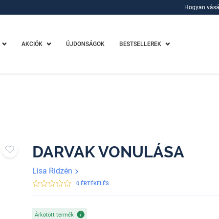
Hogyan vásá
Hogyan vásá
AKCIÓK
ÚJDONSÁGOK
BESTSELLEREK
DARVAK VONULÁSA
Lisa Ridzén
0 ÉRTÉKELÉS
Árkötött termék