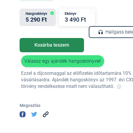
Hangoskönyv
Ekönyv
5 290 Ft
3 490 Ft
Hallgass bel
Kosárba teszem
Válassz egy ajándék hangoskönyvet
Ezzel a díjcsomaggal az előfizetés időtartamára 10
vásárlásaidra. Ajándék hangoskönyv az 1997. évi CX
törvény rendelkezése miatt nem választható.
Megosztás