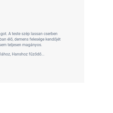
ot. A teste szép lassan cserben
nban élő, demens felesége kendőjét
mégsem teljesen magányos.
fiához, Hanshoz fűződő...