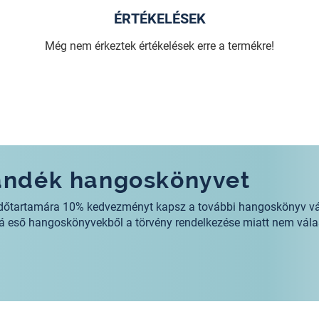
ÉRTÉKELÉSEK
Még nem érkeztek értékelések erre a termékre!
jándék hangoskönyvet
s időtartamára 10% kedvezményt kapsz a további hangoskönyv v
alá eső hangoskönyvekből a törvény rendelkezése miatt nem vála