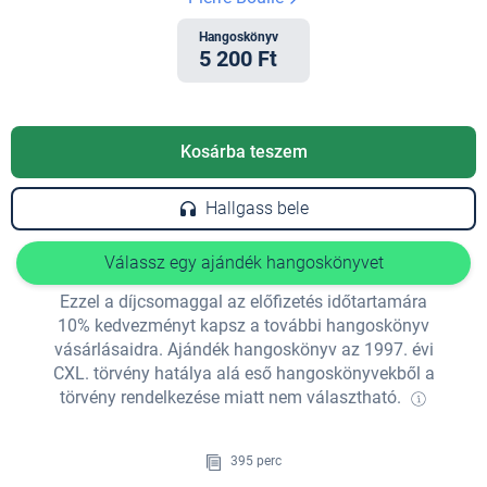
Hangoskönyv
5 200 Ft
Kosárba teszem
Hallgass bele
Válassz egy ajándék hangoskönyvet
Ezzel a díjcsomaggal az előfizetés időtartamára
10% kedvezményt kapsz a további hangoskönyv
vásárlásaidra. Ajándék hangoskönyv az 1997. évi
CXL. törvény hatálya alá eső hangoskönyvekből a
törvény rendelkezése miatt nem választható.
395 perc