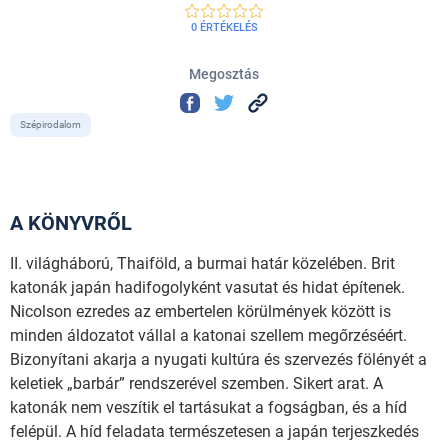
0 ÉRTÉKELÉS
Megosztás
Szépirodalom
A KÖNYVRŐL
II. világháború, Thaiföld, a burmai határ közelében. Brit
katonák japán hadifogolyként vasutat és hidat építenek.
Nicolson ezredes az embertelen körülmények között is
minden áldozatot vállal a katonai szellem megőrzéséért.
Bizonyítani akarja a nyugati kultúra és szervezés fölényét a
keletiek „barbár” rendszerével szemben. Sikert arat. A
katonák nem veszítik el tartásukat a fogságban, és a híd
felépül. A híd feladata természetesen a japán terjeszkedés