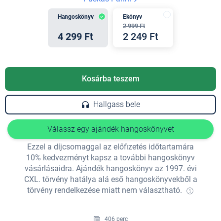
Hangoskönyv
Ekönyv
2 999 Ft
4 299 Ft
2 249 Ft
Kosárba teszem
Hallgass bele
Válassz egy ajándék hangoskönyvet
Ezzel a díjcsomaggal az előfizetés időtartamára
10% kedvezményt kapsz a további hangoskönyv
vásárlásaidra. Ajándék hangoskönyv az 1997. évi
CXL. törvény hatálya alá eső hangoskönyvekből a
törvény rendelkezése miatt nem választható.
406 perc