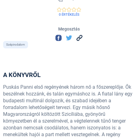
0 ÉRTÉKELÉS
Megosztás
Szépirodalom
A KÖNYVRŐL
Puskás Panni első regényének három nő a főszereplője. Ők
beszélnek hozzánk, és talán egymáshoz is. A fiatal lány egy
budapesti multinál dolgozik, és szabad idejében a
forradalom lehetőségeit tervezi. Egy másik hősnő
Magyarországról költözött Szicíliába, gyönyörű
környezetben él a szerelmével, a végtelennek tűnő tenger
azonban nemcsak csodálatos, hanem iszonyatos is: a
menekültek hajói a part mellett vesztegelnek. A regény