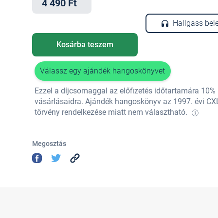
4 490 Ft
Hallgass bel
Kosárba teszem
Válassz egy ajándék hangoskönyvet
Ezzel a díjcsomaggal az előfizetés időtartamára 10
vásárlásaidra. Ajándék hangoskönyv az 1997. évi CX
törvény rendelkezése miatt nem választható.
Megosztás