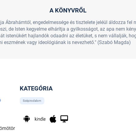
A KÖNYVRŐL
ánja Ábrahámtól, engedelmessége és tisztelete jeléül áldozza fel 
i, de Isten kegyelme elhárítja a gyilkosságot, az apa nem kén
aját istenükért hajlandók odaadni az életüket, s nem vállalják, h
ami eszmének vagy ideológiának is nevezhető." (Szabó Magda)
KATEGÓRIA
ó
Szépirodalom
Dömötör