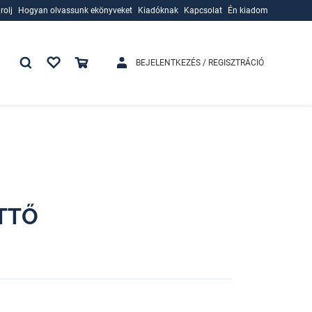
rolj
Hogyan olvassunk ekönyveket
Kiadóknak
Kapcsolat
Én kiadom
rolj
Hogyan olvassunk ekönyveket
Kiadóknak
BEJELENTKEZÉS / REGISZTRÁCIÓ
TTŐ