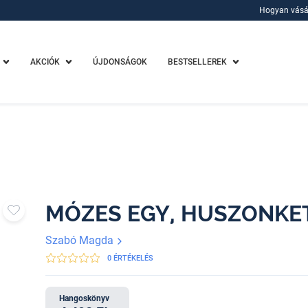
Hogyan vásá
Hogyan vásá
AKCIÓK
ÚJDONSÁGOK
BESTSELLEREK
MÓZES EGY, HUSZONKE
Szabó Magda
0 ÉRTÉKELÉS
Hangoskönyv