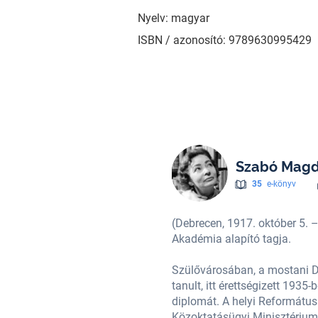
Nyelv: magyar
ISBN / azonosító: 9789630995429
Szabó Mag
35
e-könyv
tő, műfordító, a Digitális Irodalmi
(Debrecen, 1917. október 5. –
Akadémia alapító tagja.
kor Dóczi Leánynevelő Intézet)
Szülővárosában, a mostani 
 szakos tanári és bölcsészdoktori
tanult, itt érettségizett 19
g, amikor a Vallás- és
diplomát. A helyi Református
cs-Kiskun megye) községben is
Közoktatásügyi Minisztérium 