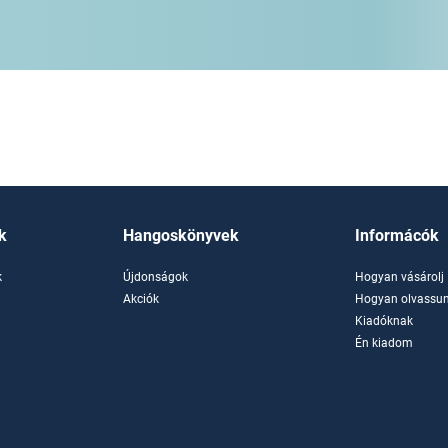
k
Hangoskönyvek
Informácók
k
Újdonságok
Hogyan vásárolj
k
Akciók
Hogyan olvassun
Kiadóknak
Én kiadom