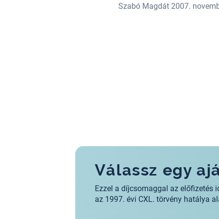
ben érte a halál.
Szabó Magdát 2007. november 
Válassz egy a
Ezzel a díjcsomaggal az előfizeté
az 1997. évi CXL. törvény hatálya 