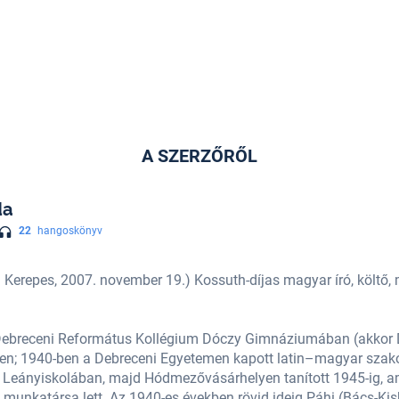
A SZERZŐRŐL
da
22
hangoskönyv
 Kerepes, 2007. november 19.) Kossuth-díjas magyar író, költő, m
Debreceni Református Kollégium Dóczy Gimnáziumában (akkor D
35-ben; 1940-ben a Debreceni Egyetemen kapott latin–magyar szak
 Leányiskolában, majd Hódmezővásárhelyen tanított 1945-ig, am
munkatársa lett. Az 1940-es években rövid ideig Páhi (Bács-K