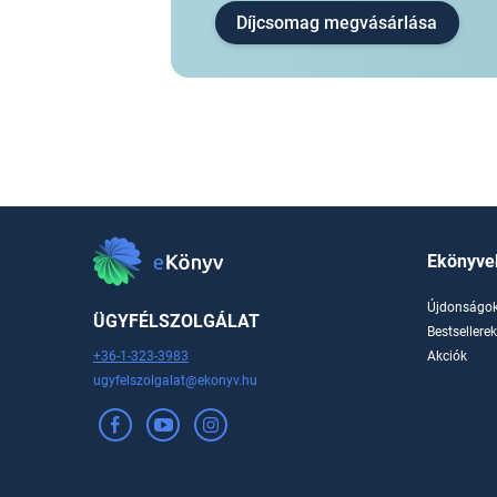
Díjcsomag megvásárlása
Ekönyve
Újdonságo
ÜGYFÉLSZOLGÁLAT
Bestsellere
+36-1-323-3983
Akciók
ugyfelszolgalat@ekonyv.hu