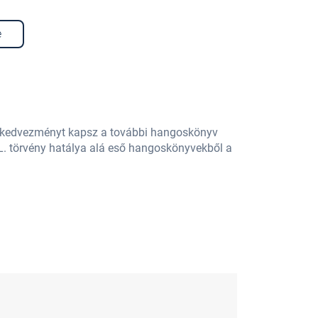
e
% kedvezményt kapsz a további hangoskönyv
L. törvény hatálya alá eső hangoskönyvekből a