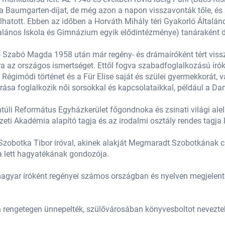
a Baumgarten-díjat, de még azon a napon visszavonták tőle, és á
hatott. Ebben az időben a Horváth Mihály téri Gyakorló Általán
alános Iskola és Gimnázium egyik elődintézménye) tanáraként d
ló Szabó Magda 1958 után már regény- és drámaíróként tért viss
az országos ismertséget. Ettől fogva szabadfoglalkozású íróké
 a Régimódi történet és a Für Elise saját és szülei gyermekkorát,
rása foglalkozik női sorsokkal és kapcsolataikkal, például a Da
túli Református Egyházkerület főgondnoka és zsinati világi alel
ti Akadémia alapító tagja és az irodalmi osztály rendes tagja l
zobotka Tibor íróval, akinek alakját Megmaradt Szobotkának c
a lett hagyatékának gondozója.
magyar íróként regényei számos országban és nyelven megjelentek
 rengetegen ünnepelték, szülővárosában könyvesboltot neveztek 