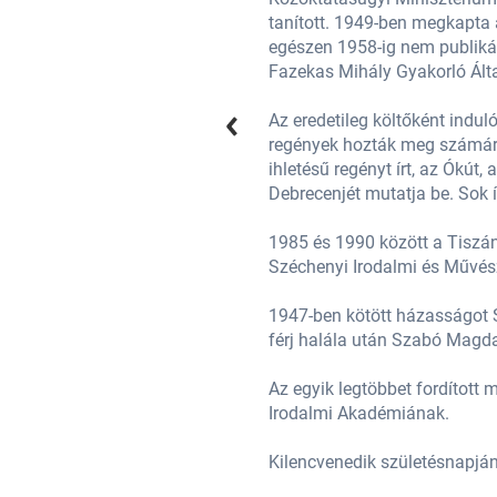
 és állásából is elbocsátották;
tanított. 1949-ben megkapta 
talános Iskola (a mai Budapesti
egészen 1958-ig nem publikál
ént dolgozott.
Fazekas Mihály Gyakorló Ált
 vissza. A Freskó és Az őz című
Az eredetileg költőként indu
íróként élt. Számos önéletrajzi
regények hozták meg számára 
orát, valamint a 20. század elejének
ihletésű regényt írt, az Ókút,
 a Danaida vagy a Pilátus.
Debrecenjét mutatja be. Sok í
 alelnöke volt. 1992-ben a
1985 és 1990 között a Tiszán
gja lett.
Széchenyi Irodalmi és Művésze
ak című könyvében idézte fel. A
1947-ben kötött házasságot S
férj halála után Szabó Magd
entek. Alapító tagja a Digitális
Az egyik legtöbbet fordított 
Irodalmi Akadémiának.
ztek el róla.
Kilencvenedik születésnapján