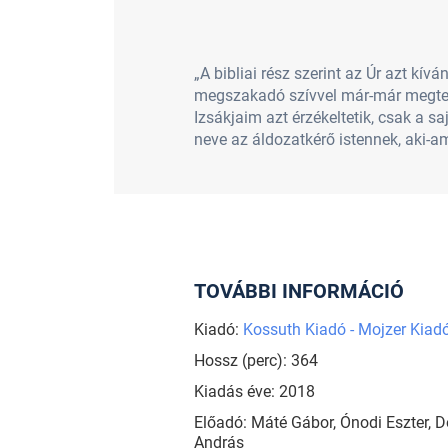
„A bibliai rész szerint az Úr azt kív
megszakadó szívvel már-már megtesz
Izsákjaim azt érzékeltetik, csak a s
neve az áldozatkérő istennek, aki-
TOVÁBBI INFORMÁCIÓ
Kiadó:
Kossuth Kiadó - Mojzer Kiad
Hossz (perc): 364
Kiadás éve: 2018
Előadó: Máté Gábor, Ónodi Eszter, 
András