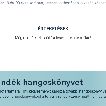
19-én, 90 éves korában, kerepesi otthonában, olvasás közben é
ÉRTÉKELÉSEK
Még nem érkeztek értékelések erre a termékre!
jándék hangoskönyvet
s időtartamára 10% kedvezményt kapsz a további hangoskönyv v
alá eső hangoskönyvekből a törvény rendelkezése miatt nem vála