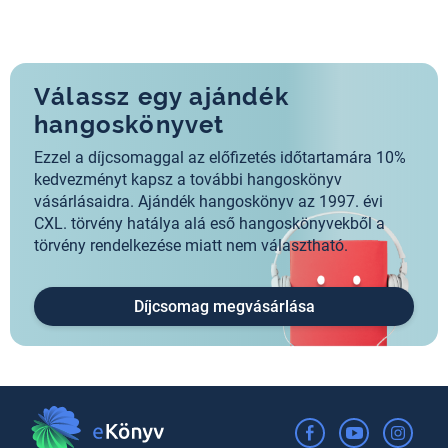
Válassz egy ajándék
hangoskönyvet
Ezzel a díjcsomaggal az előfizetés időtartamára 10%
kedvezményt kapsz a további hangoskönyv
vásárlásaidra. Ajándék hangoskönyv az 1997. évi
CXL. törvény hatálya alá eső hangoskönyvekből a
törvény rendelkezése miatt nem választható.
Díjcsomag megvásárlása