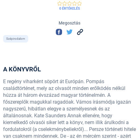
0 ÉRTÉKELÉS
Megosztás
Szépirodalom
A KÖNYVRŐL
E regény viharként söpört át Európán. Pompás
családtörténet, mely az olvasót minden erőlködés nélkül
húzza át három évszázad magyar történelmén. A
főszereplők magukkal ragadóak. Vámos írásmódja igazán
nagyszerű, hibátlan elegye a személyesnek és az
általánosnak. Kate Saunders Annak ellenére, hogy
kiemelkedő olvasói siker lett a könyv, nem illik árulkodni a
fordulatokról (a cselekménybeliekről)... Persze történeti hitele
van csaknem mindennek. De - az én mércém szerint - azért