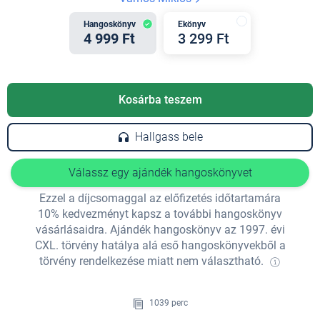
Hangoskönyv
Ekönyv
4 999 Ft
3 299 Ft
Kosárba teszem
Hallgass bele
Válassz egy ajándék hangoskönyvet
Ezzel a díjcsomaggal az előfizetés időtartamára
10% kedvezményt kapsz a további hangoskönyv
vásárlásaidra. Ajándék hangoskönyv az 1997. évi
CXL. törvény hatálya alá eső hangoskönyvekből a
törvény rendelkezése miatt nem választható.
1039 perc