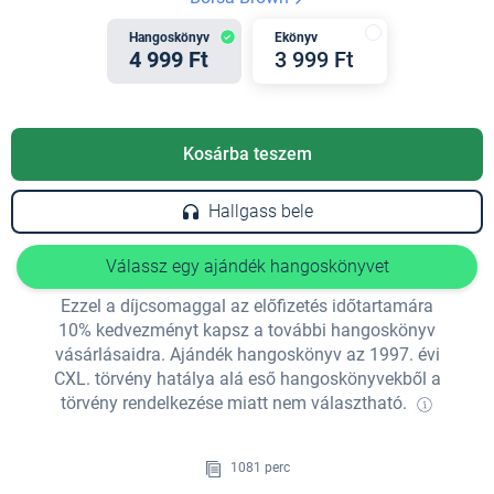
Hangoskönyv
Ekönyv
4 999 Ft
3 999 Ft
Kosárba teszem
Hallgass bele
Válassz egy ajándék hangoskönyvet
Ezzel a díjcsomaggal az előfizetés időtartamára
10% kedvezményt kapsz a további hangoskönyv
vásárlásaidra. Ajándék hangoskönyv az 1997. évi
CXL. törvény hatálya alá eső hangoskönyvekből a
törvény rendelkezése miatt nem választható.
1081 perc