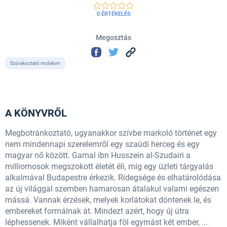
0 ÉRTÉKELÉS
Megosztás
Szórakoztató irodalom
A KÖNYVRŐL
Megbotránkoztató, ugyanakkor szívbe markoló történet egy
nem mindennapi szerelemről egy szaúdi herceg és egy
magyar nő között. Gamal ibn Husszein al-Szudairi a
milliomosok megszokott életét éli, míg egy üzleti tárgyalás
alkalmával Budapestre érkezik. Ridegsége és elhatárolódása
az új világgal szemben hamarosan átalakul valami egészen
mássá. Vannak érzések, melyek korlátokat döntenek le, és
embereket formálnak át. Mindezt azért, hogy új útra
léphessenek. Miként vállalhatja föl egymást két ember, ...