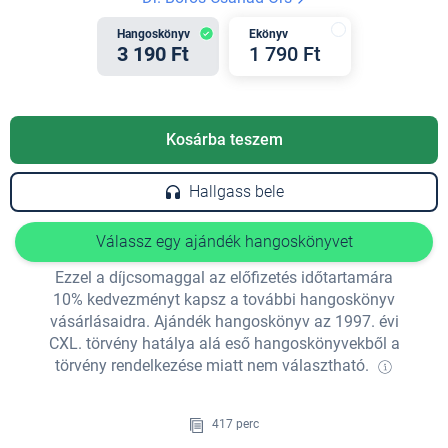
Hangoskönyv
Ekönyv
3 190 Ft
1 790 Ft
Kosárba teszem
Hallgass bele
Válassz egy ajándék hangoskönyvet
Ezzel a díjcsomaggal az előfizetés időtartamára
10% kedvezményt kapsz a további hangoskönyv
vásárlásaidra. Ajándék hangoskönyv az 1997. évi
CXL. törvény hatálya alá eső hangoskönyvekből a
törvény rendelkezése miatt nem választható.
417 perc