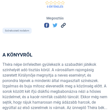
0 ÉRTÉKELÉS
Megosztás
Szórakoztató irodalom
A KÖNYVRŐL
Théra népe önfeledten gyülekezik a szabadtéri játékok
színhelyét adó tisztás körül. A városállam rajongásig
szeretett Királynője megnyitja a neves eseményt, és
porondra lépnek a mindenki által magasztalt színészek.
Izgalmas és buja mítosz elevenedik meg a közönség előtt. A
sorok között két ifjú diákfiú megbabonázva nézi a hősies
küzdelmet, és a kacér nimfák csábító táncát. Ekkor még nem
sejtik, hogy rájuk hamarosan még ádázabb harcok, de
egyúttal az első szerelmek is várnak. Az ünneplő Théra bék...